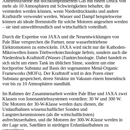
Antriebssysteme mit hochkomprimiertem Gas mit einem Druck von
mehr als 10 Atmosphären mit Schwierigkeiten behaftet, die
vermieden werden können, wenn Niederdrucktanks und andere
Kraftstoffe verwendet werden. Wasser und Dampf beispielsweise
können als ideale Brennstoffe für solche Motoren angesehen werden
– sie sind umweltfreundlich und wirtschaftlich vorteilhaft.
Durch die Expertise von JAXA und die Neuentwicklungen von
Pale Blue versprechen die Partner, neue wasserbetriebene
Elektromotoren zu entwickeln. JAXA wird nicht nur die Kathoden-
Mikrowellen-Ionen-Triebwerkstechnologie liefern, sondern auch die
Niederdruck-Kraftstoff-(Wasser-)Tanktechnologie. Dabei handelt es
sich nicht um einen Tank im üblichen Sinne, sondern um eine
hochporöse Substanz auf Basis der sogenannten Metal-Organic
Frameworks (MOFs). Der Kraftstoff wird in den Poren einer
Substanz gespeichert, deren Struktur im Vakuum einem Innendruck
von bis zu 10 Atmosphären standhält.
Im Rahmen der Zusammenarbeit werden Pale Blue und JAXA zwei
Klassen von Ionenantriebssystemen vorstellen: 30 W und 300 W.
Die Motoren der 30-W-Klasse werden dazu dienen, die
Umlaufbahnen wissenschaftlicher Sonden und
Langstreckenmissionen (als die wirtschaftlichsten)
aufrechtzuerhalten, und die Motoren der 300-W-Klasse werden in
der Lage sein, Satelliten in niedrigen Erdumlaufbahnen zu