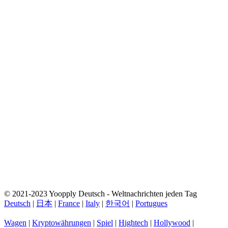
© 2021-2023 Yoopply Deutsch - Weltnachrichten jeden Tag
Deutsch
|
日本
|
France
|
Italy
|
한국어
|
Portugues
Wagen
|
Kryptowährungen
|
Spiel
|
Hightech
|
Hollywood
|