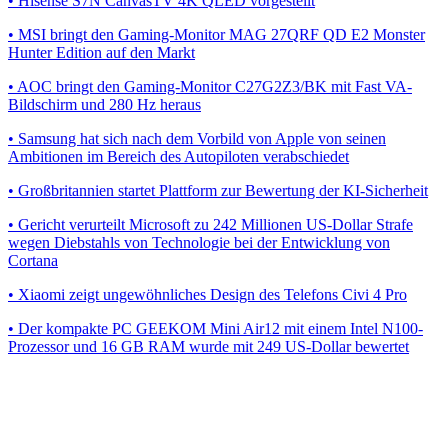
• Hisense S7N CanvasTV 4K QLED vorgestellt
• MSI bringt den Gaming-Monitor MAG 27QRF QD E2 Monster
Hunter Edition auf den Markt
• AOC bringt den Gaming-Monitor C27G2Z3/BK mit Fast VA-
Bildschirm und 280 Hz heraus
• Samsung hat sich nach dem Vorbild von Apple von seinen
Ambitionen im Bereich des Autopiloten verabschiedet
• Großbritannien startet Plattform zur Bewertung der KI-Sicherheit
• Gericht verurteilt Microsoft zu 242 Millionen US-Dollar Strafe
wegen Diebstahls von Technologie bei der Entwicklung von
Cortana
• Xiaomi zeigt ungewöhnliches Design des Telefons Civi 4 Pro
• Der kompakte PC GEEKOM Mini Air12 mit einem Intel N100-
Prozessor und 16 GB RAM wurde mit 249 US-Dollar bewertet