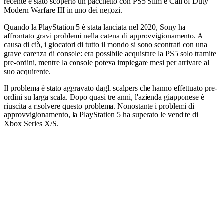
recente è stato scoperto un pacchetto con PS5 Slim e Call of Duty
Modern Warfare III in uno dei negozi.
Quando la PlayStation 5 è stata lanciata nel 2020, Sony ha
affrontato gravi problemi nella catena di approvvigionamento. A
causa di ciò, i giocatori di tutto il mondo si sono scontrati con una
grave carenza di console: era possibile acquistare la PS5 solo tramite
pre-ordini, mentre la console poteva impiegare mesi per arrivare al
suo acquirente.
Il problema è stato aggravato dagli scalpers che hanno effettuato pre-
ordini su larga scala. Dopo quasi tre anni, l'azienda giapponese è
riuscita a risolvere questo problema. Nonostante i problemi di
approvvigionamento, la PlayStation 5 ha superato le vendite di
Xbox Series X/S.