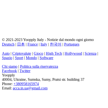
© 2021-2023 Yoopply Italy - Notizie dal mondo ogni giorno
Deutsch
|
日本
|
France
|
Italy
|
한국어
|
Portugues
Auto
|
Criptovalute
|
Gioco
|
High Tech
|
Hollywood
|
Scienza
|
Spazio
|
Sport
|
Mondo
|
Software
Chi siamo
|
Politica sulla riservatezza
Facebook
|
Twitter
Yoopply
40004
,
Ukraine
,
Sumska
,
Sumy
,
Pratsi str. building 37
Phone:
+380958165974
Email:
acca.in.ua@gmail.com