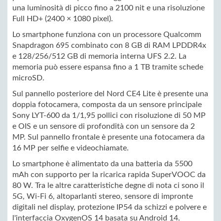
una luminosità di picco fino a 2100 nit e una risoluzione
Full HD+ (2400 × 1080 pixel).
Lo smartphone funziona con un processore Qualcomm
Snapdragon 695 combinato con 8 GB di RAM LPDDR4x
e 128/256/512 GB di memoria interna UFS 2.2. La
memoria può essere espansa fino a 1 TB tramite schede
microSD.
Sul pannello posteriore del Nord CE4 Lite è presente una
doppia fotocamera, composta da un sensore principale
Sony LYT-600 da 1/1,95 pollici con risoluzione di 50 MP
e OIS e un sensore di profondità con un sensore da 2
MP. Sul pannello frontale è presente una fotocamera da
16 MP per selfie e videochiamate.
Lo smartphone è alimentato da una batteria da 5500
mAh con supporto per la ricarica rapida SuperVOOC da
80 W. Tra le altre caratteristiche degne di nota ci sono il
5G, Wi-Fi 6, altoparlanti stereo, sensore di impronte
digitali nel display, protezione IP54 da schizzi e polvere e
l'interfaccia OxygenOS 14 basata su Android 14.