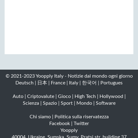
© 2021-2023 Yoopply Italy - Notizie dal mondo ogni giorno
Deutsch
|
日本
|
France
|
Italy
|
한국어
|
Portugues
Auto
|
Criptovalute
|
Gioco
|
High Tech
|
Hollywood
|
Scienza
|
Spazio
|
Sport
|
Mondo
|
Software
Chi siamo
|
Politica sulla riservatezza
Facebook
|
Twitter
Yoopply
40004
,
Ukraine
,
Sumska
,
Sumy
,
Pratsi str. building 37