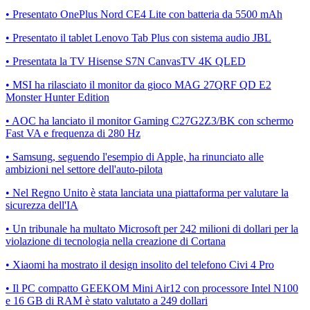
• Presentato OnePlus Nord CE4 Lite con batteria da 5500 mAh
• Presentato il tablet Lenovo Tab Plus con sistema audio JBL
• Presentata la TV Hisense S7N CanvasTV 4K QLED
• MSI ha rilasciato il monitor da gioco MAG 27QRF QD E2
Monster Hunter Edition
• AOC ha lanciato il monitor Gaming C27G2Z3/BK con schermo
Fast VA e frequenza di 280 Hz
• Samsung, seguendo l'esempio di Apple, ha rinunciato alle
ambizioni nel settore dell'auto-pilota
• Nel Regno Unito è stata lanciata una piattaforma per valutare la
sicurezza dell'IA
• Un tribunale ha multato Microsoft per 242 milioni di dollari per la
violazione di tecnologia nella creazione di Cortana
• Xiaomi ha mostrato il design insolito del telefono Civi 4 Pro
• Il PC compatto GEEKOM Mini Air12 con processore Intel N100
e 16 GB di RAM è stato valutato a 249 dollari