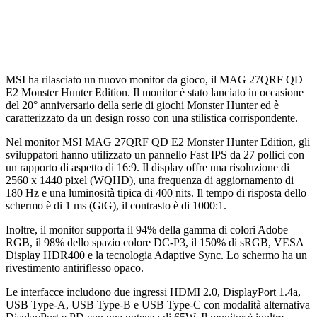
MSI ha rilasciato un nuovo monitor da gioco, il MAG 27QRF QD
E2 Monster Hunter Edition. Il monitor è stato lanciato in occasione
del 20° anniversario della serie di giochi Monster Hunter ed è
caratterizzato da un design rosso con una stilistica corrispondente.
Nel monitor MSI MAG 27QRF QD E2 Monster Hunter Edition, gli
sviluppatori hanno utilizzato un pannello Fast IPS da 27 pollici con
un rapporto di aspetto di 16:9. Il display offre una risoluzione di
2560 x 1440 pixel (WQHD), una frequenza di aggiornamento di
180 Hz e una luminosità tipica di 400 nits. Il tempo di risposta dello
schermo è di 1 ms (GtG), il contrasto è di 1000:1.
Inoltre, il monitor supporta il 94% della gamma di colori Adobe
RGB, il 98% dello spazio colore DC-P3, il 150% di sRGB, VESA
Display HDR400 e la tecnologia Adaptive Sync. Lo schermo ha un
rivestimento antiriflesso opaco.
Le interfacce includono due ingressi HDMI 2.0, DisplayPort 1.4a,
USB Type-A, USB Type-B e USB Type-C con modalità alternativa