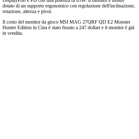
DisplayPort e PD con una potenza di 65W. Il monitor è inoltre
dotato di un supporto ergonomico con regolazione dell'inclinazione,
rotazione, altezza e pivot.
Il costo del monitor da gioco MSI MAG 27QRF QD E2 Monster
Hunter Edition in Cina è stato fissato a 247 dollari e il monitor è già
in vendita.