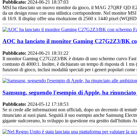
Pubblicato:
2024-06-21 18:37:03
MSI ha rilasciato un nuovo monitor da gioco, il MAG 27QRF QD E2 Mons
da un design rosso con una stilistica corrispondente. Nel monitor M
di 16:9. Il display offre una risoluzione di 2560 x 1440 pixel (WQHD
AOC ha lanciato il monitor Gaming C27G2Z3/BK con
Pubblicato:
2024-06-21 18:31:22
Il monitor Gaming C27G2Z3/BK è dotato di uno schermo curvo Fast VA
contrasto di 4000:1. Inoltre, è dichiarato un tempo di risposta di 1 m
funzioni di gioco, inclusi modalità speciali per i generi popolari come s
Samsung, seguendo l'esempio di Apple, ha rinunciato al
Pubblicato:
2024-05-12 17:18:53
Se si crede alle informazioni non ufficiali, dopo un decennio di tenta
rinunciato ai suoi piani. Seguirà il suo esempio anche Samsung Electron
gigante sudcoreano, lo sviluppo in questione era gestito dall'Istituto A