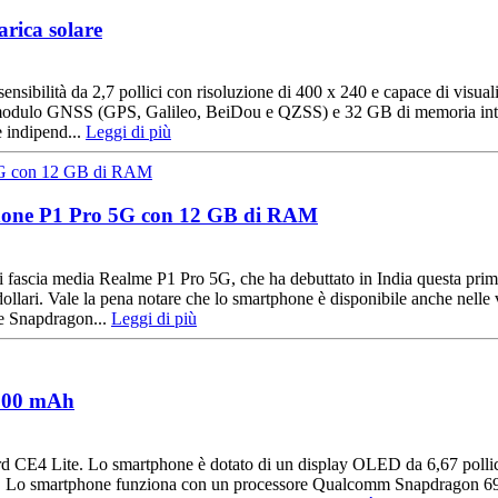
arica solare
nsibilità da 2,7 pollici con risoluzione di 400 x 240 e capace di visuali
un modulo GNSS (GPS, Galileo, BeiDou e QZSS) e 32 GB di memoria inter
e indipend...
Leggi di più
phone P1 Pro 5G con 12 GB di RAM
i fascia media Realme P1 Pro 5G, che ha debuttato in India questa pri
llari. Vale la pena notare che lo smartphone è disponibile anche nelle
re Snapdragon...
Leggi di più
5500 mAh
d CE4 Lite. Lo smartphone è dotato di un display OLED da 6,67 pollic
ixel). Lo smartphone funziona con un processore Qualcomm Snapdrag