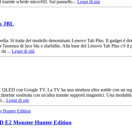
 tramite schede microSD. Sul pannello...
Leggi di più
io JBL
edia. Si tratta del modello denominato Lenovo Tab Plus. Il gadget è do
er l'assenza di luce blu e sfarfallio. Alla base del Lenovo Tab Plus c
 da ...
Leggi di più
D con Google TV. La TV ha una struttura ultra sottile con un supporto 
cilmente sostituita con un'altra tramite supporti magnetici. Una modalità
i...
Leggi di più
QD E2 Monster Hunter Edition