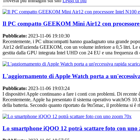
Troverai più immagini sul sito
Leggi di più
Il PC compatto GEEKOM Mini Air12 con processore In
Pubblicato:
2023-11-06 19:10:30
Recentemente, i PC ultracompatti hanno guadagnato una grande popolari
Air12 dell'azienda GEEKOM, con un volume inferiore a 0,5 litri. Le d
gestita dalla GPU integrata Intel UHD con 24 EU e una frequenza di c
L'aggiornamento di Apple Watch porta a un'eccessiva 
Pubblicato:
2023-11-06 19:03:24
I dispositivi Apple continuano a fare i conti con problemi. Di recente 
Recentemente, Apple ha presentato il sistema operativo watchOS 10.1 p
della batteria. Secondo quanto riportato da 9to5mac, il problema si è ri
Lo smartphone iQOO 12 potrà scattare foto con uno