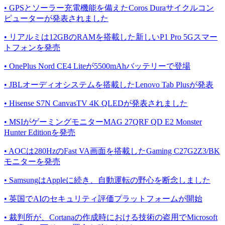
• GPSとソーラー充電機能を備えたCoros Duraサイクルコン
ピューターが発表されました
• リアルミは12GBのRAMを搭載した新しいP1 Pro 5Gスマー
トフォンを発売
• OnePlus Nord CE4 Liteが5500mAhバッテリーで登場
• JBLオーディオシステムを搭載したLenovo Tab Plusが発表
• Hisense S7N CanvasTV 4K QLEDが発表されました
• MSIがゲーミングモニターMAG 27QRF QD E2 Monster
Hunter Editionを発売
• AOCは280HzのFast VA画面を搭載したGaming C27G2Z3/BK
モニターを発売
• SamsungはAppleに続き、自動運転の野心を断念しました
• 英国でAIのセキュリティ評価プラットフォームが開始
• 裁判所が、Cortanaの作成時における技術の盗用でMicrosoft