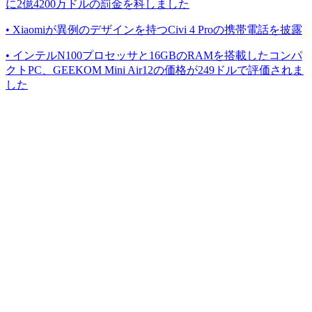
に2億4200万ドルの罰金を科しました
• Xiaomiが異例のデザインを持つCivi 4 Proの携帯電話を披露
• インテルN100プロセッサと16GBのRAMを搭載したコンパ
クトPC、GEEKOM Mini Air12の価格が249ドルで評価されま
した