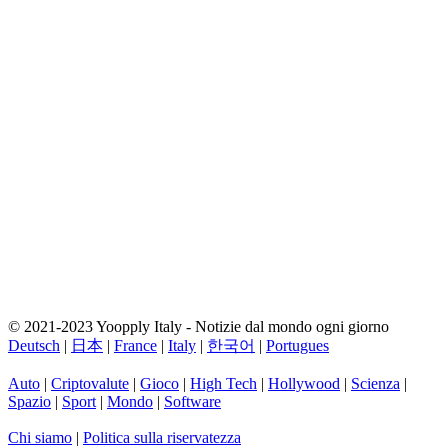
© 2021-2023 Yoopply Italy - Notizie dal mondo ogni giorno
Deutsch
|
日本
|
France
|
Italy
|
한국어
|
Portugues
Auto
|
Criptovalute
|
Gioco
|
High Tech
|
Hollywood
|
Scienza
|
Spazio
|
Sport
|
Mondo
|
Software
Chi siamo
|
Politica sulla riservatezza