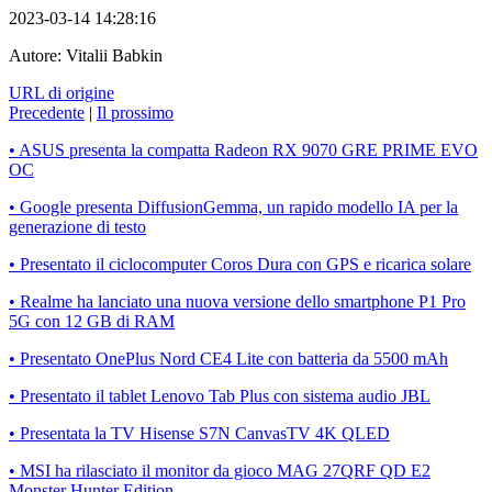
2023-03-14 14:28:16
Autore:
Vitalii Babkin
URL di origine
Precedente
|
Il prossimo
• ASUS presenta la compatta Radeon RX 9070 GRE PRIME EVO
OC
• Google presenta DiffusionGemma, un rapido modello IA per la
generazione di testo
• Presentato il ciclocomputer Coros Dura con GPS e ricarica solare
• Realme ha lanciato una nuova versione dello smartphone P1 Pro
5G con 12 GB di RAM
• Presentato OnePlus Nord CE4 Lite con batteria da 5500 mAh
• Presentato il tablet Lenovo Tab Plus con sistema audio JBL
• Presentata la TV Hisense S7N CanvasTV 4K QLED
• MSI ha rilasciato il monitor da gioco MAG 27QRF QD E2
Monster Hunter Edition