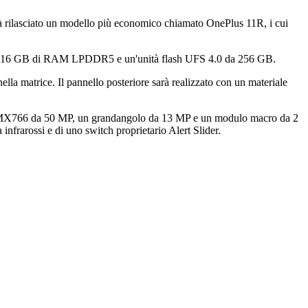
à rilasciato un modello più economico chiamato OnePlus 11R, i cui
verà 16 GB di RAM LPDDR5 e un'unità flash UFS 4.0 da 256 GB.
lla matrice. Il pannello posteriore sarà realizzato con un materiale
ny IMX766 da 50 MP, un grandangolo da 13 MP e un modulo macro da 2
infrarossi e di uno switch proprietario Alert Slider.