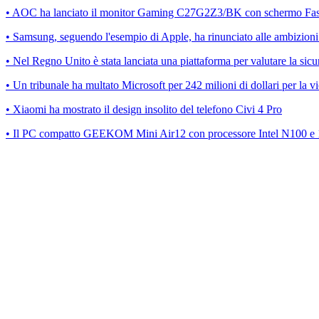
• AOC ha lanciato il monitor Gaming C27G2Z3/BK con schermo Fas
• Samsung, seguendo l'esempio di Apple, ha rinunciato alle ambizioni n
• Nel Regno Unito è stata lanciata una piattaforma per valutare la sicu
• Un tribunale ha multato Microsoft per 242 milioni di dollari per la v
• Xiaomi ha mostrato il design insolito del telefono Civi 4 Pro
• Il PC compatto GEEKOM Mini Air12 con processore Intel N100 e 1