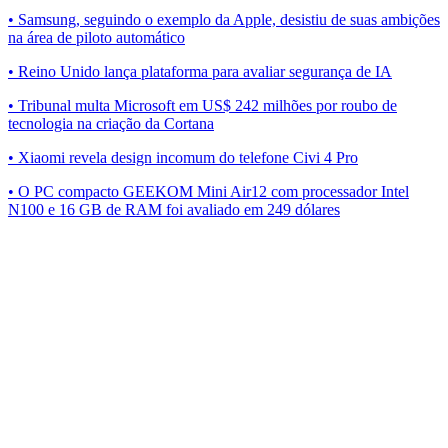
• Samsung, seguindo o exemplo da Apple, desistiu de suas ambições
na área de piloto automático
• Reino Unido lança plataforma para avaliar segurança de IA
• Tribunal multa Microsoft em US$ 242 milhões por roubo de
tecnologia na criação da Cortana
• Xiaomi revela design incomum do telefone Civi 4 Pro
• O PC compacto GEEKOM Mini Air12 com processador Intel
N100 e 16 GB de RAM foi avaliado em 249 dólares