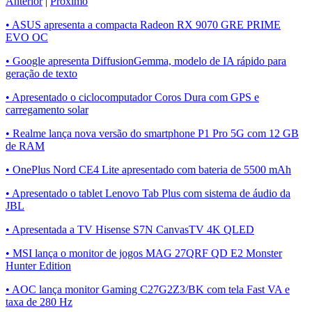
Anterior
|
Próximo
• ASUS apresenta a compacta Radeon RX 9070 GRE PRIME
EVO OC
• Google apresenta DiffusionGemma, modelo de IA rápido para
geração de texto
• Apresentado o ciclocomputador Coros Dura com GPS e
carregamento solar
• Realme lança nova versão do smartphone P1 Pro 5G com 12 GB
de RAM
• OnePlus Nord CE4 Lite apresentado com bateria de 5500 mAh
• Apresentado o tablet Lenovo Tab Plus com sistema de áudio da
JBL
• Apresentada a TV Hisense S7N CanvasTV 4K QLED
• MSI lança o monitor de jogos MAG 27QRF QD E2 Monster
Hunter Edition
• AOC lança monitor Gaming C27G2Z3/BK com tela Fast VA e
taxa de 280 Hz