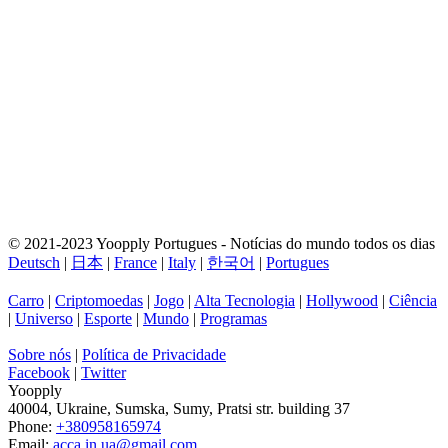
© 2021-2023 Yoopply Portugues - Notícias do mundo todos os dias
Deutsch
|
日本
|
France
|
Italy
|
한국어
|
Portugues
Carro
|
Criptomoedas
|
Jogo
|
Alta Tecnologia
|
Hollywood
|
Ciência
|
Universo
|
Esporte
|
Mundo
|
Programas
Sobre nós
|
Política de Privacidade
Facebook
|
Twitter
Yoopply
40004
,
Ukraine
,
Sumska
,
Sumy
,
Pratsi str. building 37
Phone:
+380958165974
Email:
acca.in.ua@gmail.com