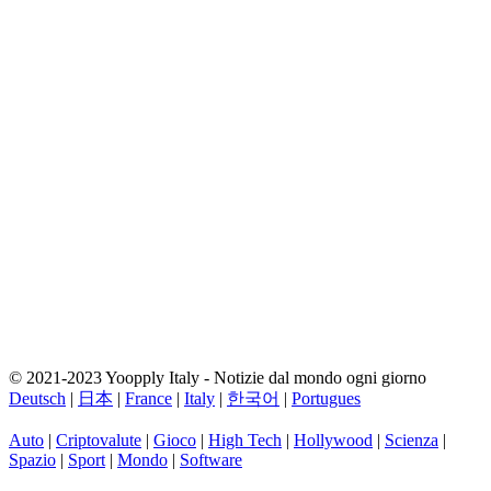
© 2021-2023 Yoopply Italy - Notizie dal mondo ogni giorno
Deutsch
|
日本
|
France
|
Italy
|
한국어
|
Portugues
Auto
|
Criptovalute
|
Gioco
|
High Tech
|
Hollywood
|
Scienza
|
Spazio
|
Sport
|
Mondo
|
Software