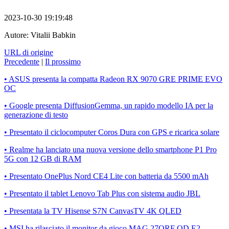
2023-10-30 19:19:48
Autore:
Vitalii Babkin
URL di origine
Precedente
|
Il prossimo
• ASUS presenta la compatta Radeon RX 9070 GRE PRIME EVO
OC
• Google presenta DiffusionGemma, un rapido modello IA per la
generazione di testo
• Presentato il ciclocomputer Coros Dura con GPS e ricarica solare
• Realme ha lanciato una nuova versione dello smartphone P1 Pro
5G con 12 GB di RAM
• Presentato OnePlus Nord CE4 Lite con batteria da 5500 mAh
• Presentato il tablet Lenovo Tab Plus con sistema audio JBL
• Presentata la TV Hisense S7N CanvasTV 4K QLED
• MSI ha rilasciato il monitor da gioco MAG 27QRF QD E2