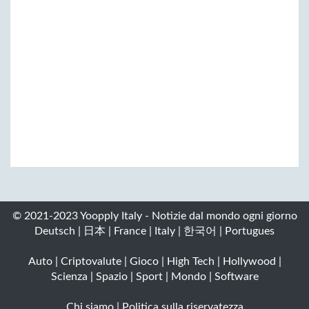
© 2021-2023 Yoopply Italy - Notizie dal mondo ogni giorno
Deutsch
|
日本
|
France
|
Italy
|
한국어
|
Portugues
Auto
|
Criptovalute
|
Gioco
|
High Tech
|
Hollywood
|
Scienza
|
Spazio
|
Sport
|
Mondo
|
Software
Chi siamo
|
Politica sulla riservatezza