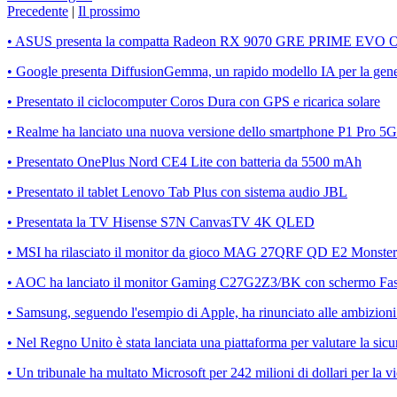
Precedente
|
Il prossimo
• ASUS presenta la compatta Radeon RX 9070 GRE PRIME EVO 
• Google presenta DiffusionGemma, un rapido modello IA per la gener
• Presentato il ciclocomputer Coros Dura con GPS e ricarica solare
• Realme ha lanciato una nuova versione dello smartphone P1 Pro
• Presentato OnePlus Nord CE4 Lite con batteria da 5500 mAh
• Presentato il tablet Lenovo Tab Plus con sistema audio JBL
• Presentata la TV Hisense S7N CanvasTV 4K QLED
• MSI ha rilasciato il monitor da gioco MAG 27QRF QD E2 Monster
• AOC ha lanciato il monitor Gaming C27G2Z3/BK con schermo Fas
• Samsung, seguendo l'esempio di Apple, ha rinunciato alle ambizioni n
• Nel Regno Unito è stata lanciata una piattaforma per valutare la sicu
• Un tribunale ha multato Microsoft per 242 milioni di dollari per la v