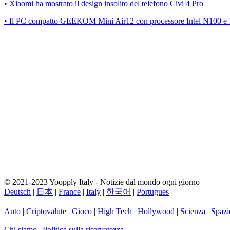
• Xiaomi ha mostrato il design insolito del telefono Civi 4 Pro
• Il PC compatto GEEKOM Mini Air12 con processore Intel N100 e 1
© 2021-2023 Yoopply Italy - Notizie dal mondo ogni giorno
Deutsch
|
日本
|
France
|
Italy
|
한국어
|
Portugues
Auto
|
Criptovalute
|
Gioco
|
High Tech
|
Hollywood
|
Scienza
|
Spazi
Chi siamo
|
Politica sulla riservatezza