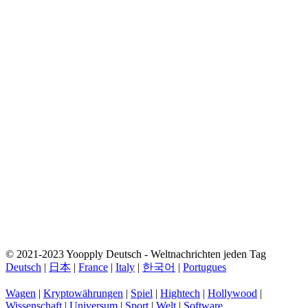
© 2021-2023 Yoopply Deutsch - Weltnachrichten jeden Tag
Deutsch
|
日本
|
France
|
Italy
|
한국어
|
Portugues
Wagen
|
Kryptowährungen
|
Spiel
|
Hightech
|
Hollywood
|
Wissenschaft
|
Universum
|
Sport
|
Welt
|
Software