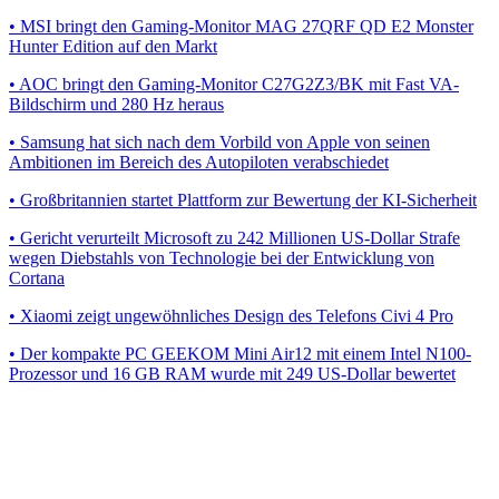
• MSI bringt den Gaming-Monitor MAG 27QRF QD E2 Monster
Hunter Edition auf den Markt
• AOC bringt den Gaming-Monitor C27G2Z3/BK mit Fast VA-
Bildschirm und 280 Hz heraus
• Samsung hat sich nach dem Vorbild von Apple von seinen
Ambitionen im Bereich des Autopiloten verabschiedet
• Großbritannien startet Plattform zur Bewertung der KI-Sicherheit
• Gericht verurteilt Microsoft zu 242 Millionen US-Dollar Strafe
wegen Diebstahls von Technologie bei der Entwicklung von
Cortana
• Xiaomi zeigt ungewöhnliches Design des Telefons Civi 4 Pro
• Der kompakte PC GEEKOM Mini Air12 mit einem Intel N100-
Prozessor und 16 GB RAM wurde mit 249 US-Dollar bewertet