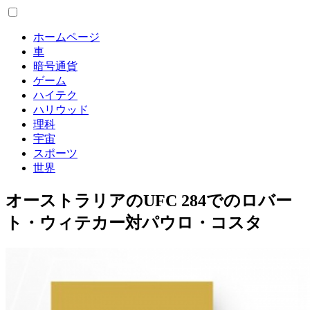
ホームページ
車
暗号通貨
ゲーム
ハイテク
ハリウッド
理科
宇宙
スポーツ
世界
オーストラリアのUFC 284でのロバー
ト・ウィテカー対パウロ・コスタ