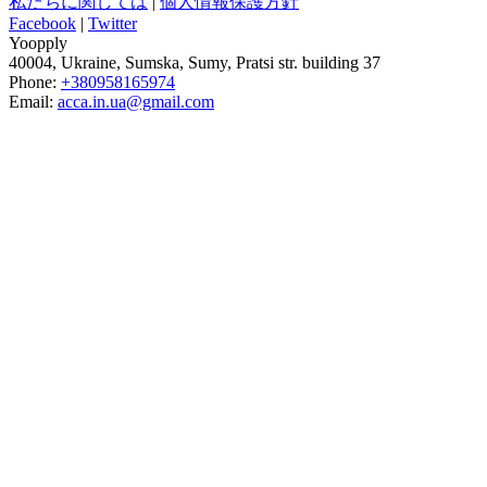
私たちに関しては
|
個人情報保護方針
Facebook
|
Twitter
Yoopply
40004
,
Ukraine
,
Sumska
,
Sumy
,
Pratsi str. building 37
Phone:
+380958165974
Email:
acca.in.ua@gmail.com