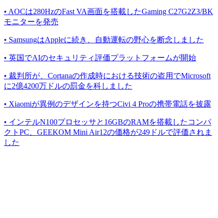
• AOCは280HzのFast VA画面を搭載したGaming C27G2Z3/BK
モニターを発売
• SamsungはAppleに続き、自動運転の野心を断念しました
• 英国でAIのセキュリティ評価プラットフォームが開始
• 裁判所が、Cortanaの作成時における技術の盗用でMicrosoft
に2億4200万ドルの罰金を科しました
• Xiaomiが異例のデザインを持つCivi 4 Proの携帯電話を披露
• インテルN100プロセッサと16GBのRAMを搭載したコンパ
クトPC、GEEKOM Mini Air12の価格が249ドルで評価されま
した