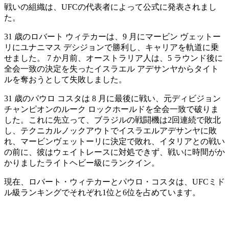
戦いの組織は、UFCの代表者によって公式に発表されまし
た。
31 歳のロバート ウィテカーは、9 月にマービン ヴェットー
リにユナニマス デシジョンで勝利し、キャリアを軌道に乗
せました。 7 か月前、オーストラリア人は、5 ラウンド後に
全会一致の決定を失ったイスラエル アデサンヤからタイト
ルを奪おうとして失敗しました。
31 歳のパウロ コスタは 8 月に最後に戦い、元ディビジョン
チャンピオンのルーク ロックホールドを全会一致で破りま
した。これに先立って、ブラジルの戦闘機は2回連続で敗北
し、テクニカルノックアウトでイスラエルアデサンヤに敗
れ、マービンヴェットーリに決定で敗れ、イタリアとの戦い
の前に、彼はウェイトレースに対処できず、戦いに時間がか
かりましたライトヘビー級にランクイン。
現在、ロバート・ウィテカーとパウロ・コスタは、UFCミド
ル級ランキングでそれぞれ1位と6位を占めています。