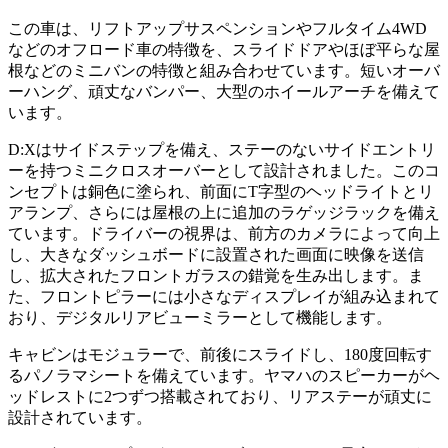
この車は、リフトアップサスペンションやフルタイム4WD
などのオフロード車の特徴を、スライドドアやほぼ平らな屋
根などのミニバンの特徴と組み合わせています。短いオーバ
ーハング、頑丈なバンパー、大型のホイールアーチを備えて
います。
D:Xはサイドステップを備え、ステーのないサイドエントリ
ーを持つミニクロスオーバーとして設計されました。このコ
ンセプトは銅色に塗られ、前面にT字型のヘッドライトとリ
アランプ、さらには屋根の上に追加のラゲッジラックを備え
ています。ドライバーの視界は、前方のカメラによって向上
し、大きなダッシュボードに設置された画面に映像を送信
し、拡大されたフロントガラスの錯覚を生み出します。ま
た、フロントピラーには小さなディスプレイが組み込まれて
おり、デジタルリアビューミラーとして機能します。
キャビンはモジュラーで、前後にスライドし、180度回転す
るパノラマシートを備えています。ヤマハのスピーカーがヘ
ッドレストに2つずつ搭載されており、リアステーが頑丈に
設計されています。