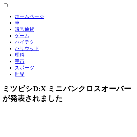
ホームページ
車
暗号通貨
ゲーム
ハイテク
ハリウッド
理科
宇宙
スポーツ
世界
ミツビシD:X ミニバンクロスオーバー
が発表されました