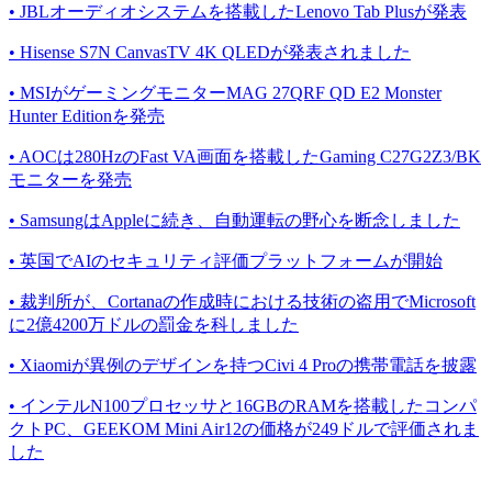
• JBLオーディオシステムを搭載したLenovo Tab Plusが発表
• Hisense S7N CanvasTV 4K QLEDが発表されました
• MSIがゲーミングモニターMAG 27QRF QD E2 Monster
Hunter Editionを発売
• AOCは280HzのFast VA画面を搭載したGaming C27G2Z3/BK
モニターを発売
• SamsungはAppleに続き、自動運転の野心を断念しました
• 英国でAIのセキュリティ評価プラットフォームが開始
• 裁判所が、Cortanaの作成時における技術の盗用でMicrosoft
に2億4200万ドルの罰金を科しました
• Xiaomiが異例のデザインを持つCivi 4 Proの携帯電話を披露
• インテルN100プロセッサと16GBのRAMを搭載したコンパ
クトPC、GEEKOM Mini Air12の価格が249ドルで評価されま
した