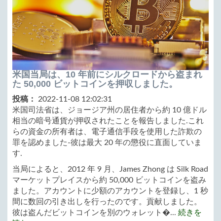
米国当局は、10 年前にシルクロードから盗まれ
た 50,000 ビットコインを押収しました。
投稿：
2022-11-08 12:02:31
米国司法省は、ジョージア州の居住者から約 10 億ドル
相当の暗号通貨が押収されたことを報告しました.これ
らの資金の所有者は、電子通信手段を使用した詐欺の
罪を認めました-彼は最大 20 年の懲役に直面していま
す.
当局によると、2012 年 9 月、James Zhong は Silk Road
マーケットプレイスから約 50,000 ビットコインを盗み
ました。アカ​​ウントに少額のアカウントを登録し、1 秒
間に数回の引き出しを行ったのです。貢献しました。
彼は盗んだビットコインを別のウォレット�...
続きを