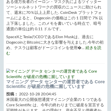
ある億万長者のイーロン・マスク氏によるツイッター
ソーシャルネットワークの買収のニュースに助けられ
て、週末に70％以上上昇した. CoinDesk プラットフォ
ームによると、Dogecoin の価格はこの 1 日間で 7% 以
上下落しました。このメモを書いている時点で、暗号
通貨の単位は約 0.11 ドルです。
SpaceXとTeslaのCEOであるElon Muskは、過去に
DogecoinとBitcoinに大きな影響を与えました.今年の初
め、テスラは顧客がドージコインを使用�...
続きを読
む
マイニング データ センターの運営者である Core
Scientific が破産の危機に瀕しています
投稿：
2022-10-28 20:04:45
米国最大の公開仮想通貨マイニング企業の 1 つである
Core Scientific は、今年の終わりまでに破産を宣言する
可能性があります。その理由は、資金不足と債権者か