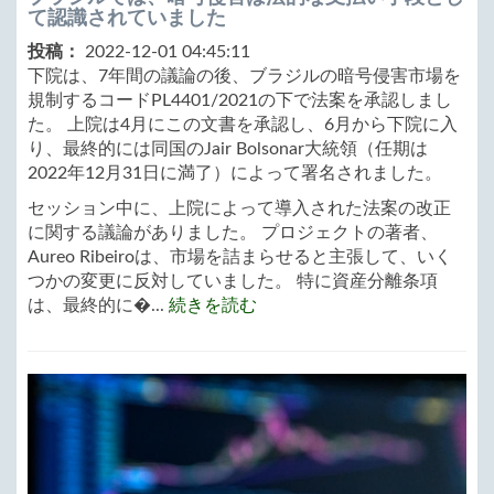
て認識されていました
投稿：
2022-12-01 04:45:11
下院は、7年間の議論の後、ブラジルの暗号侵害市場を
規制するコードPL4401/2021の下で法案を承認しまし
た。 上院は4月にこの文書を承認し、6月から下院に入
り、最終的には同国のJair Bolsonar大統領（任期は
2022年12月31日に満了）によって署名されました。
セッション中に、上院によって導入された法案の改正
に関する議論がありました。 プロジェクトの著者、
Aureo Ribeiroは、市場を詰まらせると主張して、いく
つかの変更に反対していました。 特に資産分離条項
は、最終的に�...
続きを読む