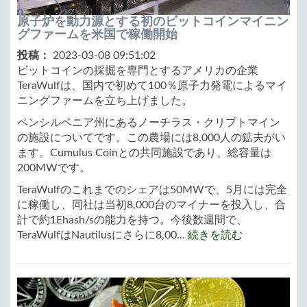
原子炉を動力源とする初のビットコインマイニン
グファームを米国で稼働開始
投稿：
2023-03-08 09:51:02
ビットコインの採掘を専門とするアメリカの企業
TeraWulfは、国内で初めて100％原子力発電によるマイ
ニングファームを立ち上げました。
ペンシルベニア州にあるノーチラス・クリプトマイン
の施設についてです。この農場には8,000人の鉱夫がい
ます。Cumulus Coinとの共同施設であり、総容量は
200MWです。
TeraWulfのこれまでのシェアは50MWで、5月には完全
に稼働し、同社は当初8,000台のマイナーを投入し、合
計で約1Ehash/sの能力を持つ。今後数週間で、
TeraWulfはNautilusにさらに8,00...
続きを読む