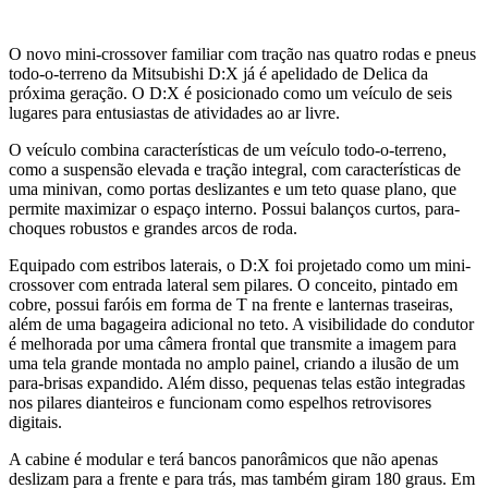
O novo mini-crossover familiar com tração nas quatro rodas e pneus
todo-o-terreno da Mitsubishi D:X já é apelidado de Delica da
próxima geração. O D:X é posicionado como um veículo de seis
lugares para entusiastas de atividades ao ar livre.
O veículo combina características de um veículo todo-o-terreno,
como a suspensão elevada e tração integral, com características de
uma minivan, como portas deslizantes e um teto quase plano, que
permite maximizar o espaço interno. Possui balanços curtos, para-
choques robustos e grandes arcos de roda.
Equipado com estribos laterais, o D:X foi projetado como um mini-
crossover com entrada lateral sem pilares. O conceito, pintado em
cobre, possui faróis em forma de T na frente e lanternas traseiras,
além de uma bagageira adicional no teto. A visibilidade do condutor
é melhorada por uma câmera frontal que transmite a imagem para
uma tela grande montada no amplo painel, criando a ilusão de um
para-brisas expandido. Além disso, pequenas telas estão integradas
nos pilares dianteiros e funcionam como espelhos retrovisores
digitais.
A cabine é modular e terá bancos panorâmicos que não apenas
deslizam para a frente e para trás, mas também giram 180 graus. Em