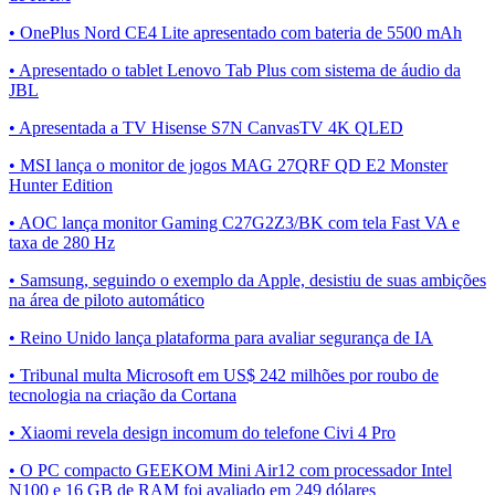
• OnePlus Nord CE4 Lite apresentado com bateria de 5500 mAh
• Apresentado o tablet Lenovo Tab Plus com sistema de áudio da
JBL
• Apresentada a TV Hisense S7N CanvasTV 4K QLED
• MSI lança o monitor de jogos MAG 27QRF QD E2 Monster
Hunter Edition
• AOC lança monitor Gaming C27G2Z3/BK com tela Fast VA e
taxa de 280 Hz
• Samsung, seguindo o exemplo da Apple, desistiu de suas ambições
na área de piloto automático
• Reino Unido lança plataforma para avaliar segurança de IA
• Tribunal multa Microsoft em US$ 242 milhões por roubo de
tecnologia na criação da Cortana
• Xiaomi revela design incomum do telefone Civi 4 Pro
• O PC compacto GEEKOM Mini Air12 com processador Intel
N100 e 16 GB de RAM foi avaliado em 249 dólares