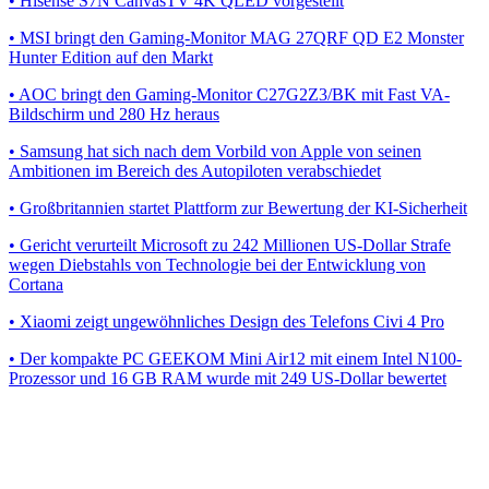
• Hisense S7N CanvasTV 4K QLED vorgestellt
• MSI bringt den Gaming-Monitor MAG 27QRF QD E2 Monster
Hunter Edition auf den Markt
• AOC bringt den Gaming-Monitor C27G2Z3/BK mit Fast VA-
Bildschirm und 280 Hz heraus
• Samsung hat sich nach dem Vorbild von Apple von seinen
Ambitionen im Bereich des Autopiloten verabschiedet
• Großbritannien startet Plattform zur Bewertung der KI-Sicherheit
• Gericht verurteilt Microsoft zu 242 Millionen US-Dollar Strafe
wegen Diebstahls von Technologie bei der Entwicklung von
Cortana
• Xiaomi zeigt ungewöhnliches Design des Telefons Civi 4 Pro
• Der kompakte PC GEEKOM Mini Air12 mit einem Intel N100-
Prozessor und 16 GB RAM wurde mit 249 US-Dollar bewertet