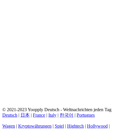
© 2021-2023 Yoopply Deutsch - Weltnachrichten jeden Tag
Deutsch
|
日本
|
France
|
Italy
|
한국어
|
Portugues
Wagen
|
Kryptowährungen
|
Spiel
|
Hightech
|
Hollywood
|