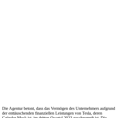
Die Agentur betont, dass das Vermögen des Unternehmers aufgrund
der enttäuschenden finanziellen Leistungen von Tesla, deren
Gründer Musk ist, im dritten Quartal 2023 geschrumpft ist. Die