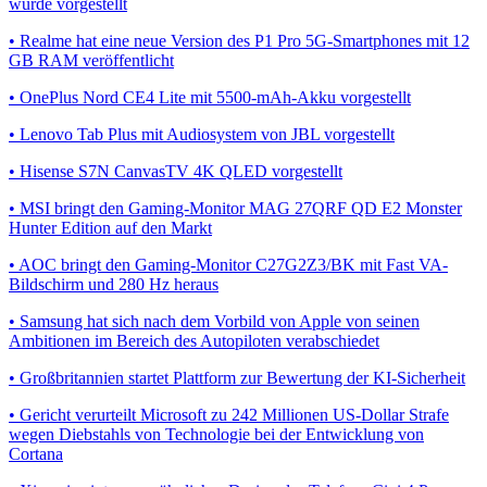
wurde vorgestellt
• Realme hat eine neue Version des P1 Pro 5G-Smartphones mit 12
GB RAM veröffentlicht
• OnePlus Nord CE4 Lite mit 5500-mAh-Akku vorgestellt
• Lenovo Tab Plus mit Audiosystem von JBL vorgestellt
• Hisense S7N CanvasTV 4K QLED vorgestellt
• MSI bringt den Gaming-Monitor MAG 27QRF QD E2 Monster
Hunter Edition auf den Markt
• AOC bringt den Gaming-Monitor C27G2Z3/BK mit Fast VA-
Bildschirm und 280 Hz heraus
• Samsung hat sich nach dem Vorbild von Apple von seinen
Ambitionen im Bereich des Autopiloten verabschiedet
• Großbritannien startet Plattform zur Bewertung der KI-Sicherheit
• Gericht verurteilt Microsoft zu 242 Millionen US-Dollar Strafe
wegen Diebstahls von Technologie bei der Entwicklung von
Cortana