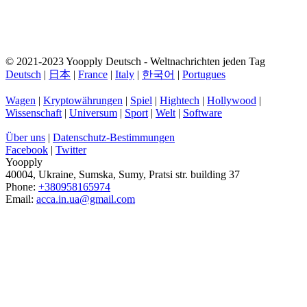
© 2021-2023 Yoopply Deutsch - Weltnachrichten jeden Tag
Deutsch
|
日本
|
France
|
Italy
|
한국어
|
Portugues
Wagen
|
Kryptowährungen
|
Spiel
|
Hightech
|
Hollywood
|
Wissenschaft
|
Universum
|
Sport
|
Welt
|
Software
Über uns
|
Datenschutz-Bestimmungen
Facebook
|
Twitter
Yoopply
40004
,
Ukraine
,
Sumska
,
Sumy
,
Pratsi str. building 37
Phone:
+380958165974
Email:
acca.in.ua@gmail.com