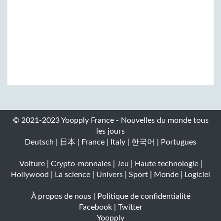
© 2021-2023 Yoopply France - Nouvelles du monde tous
les jours
Deutsch
|
日本
|
France
|
Italy
|
한국어
|
Portugues
Voiture
|
Crypto-monnaies
|
Jeu
|
Haute technologie
|
Hollywood
|
La science
|
Univers
|
Sport
|
Monde
|
Logiciel
À propos de nous
|
Politique de confidentialité
Facebook
|
Twitter
Yoopply