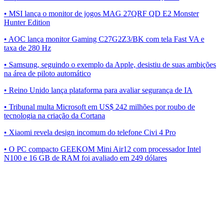
• MSI lança o monitor de jogos MAG 27QRF QD E2 Monster
Hunter Edition
• AOC lança monitor Gaming C27G2Z3/BK com tela Fast VA e
taxa de 280 Hz
• Samsung, seguindo o exemplo da Apple, desistiu de suas ambições
na área de piloto automático
• Reino Unido lança plataforma para avaliar segurança de IA
• Tribunal multa Microsoft em US$ 242 milhões por roubo de
tecnologia na criação da Cortana
• Xiaomi revela design incomum do telefone Civi 4 Pro
• O PC compacto GEEKOM Mini Air12 com processador Intel
N100 e 16 GB de RAM foi avaliado em 249 dólares