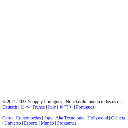
© 2021-2023 Yoopply Portugues - Notícias do mundo todos os dias
Deutsch
|
日本
|
France
|
Italy
|
한국어
|
Portugues
Carro
|
Criptomoedas
|
Jogo
|
Alta Tecnologia
|
Hollywood
|
Ciência
|
Universo
|
Esporte
|
Mundo
|
Programas