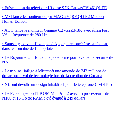
• Présentation du téléviseur Hisense S7N CanvasTV 4K QLED
• MSI lance le moniteur de jeu MAG 27QRF QD E2 Monster
Hunter Edition
• AOC lance le moniteur Gaming C27G2Z3/BK avec écran Fast
VA et fréquence de 280 Hz
• Samsung, suivant l'exemple d'Apple, a renoncé à ses ambitions
dans le domaine de l'autopilote
• Le Royaume-Uni lance une plateforme pour évaluer la sécurité de
l'IA
• Le tribunal inflige à Microsoft une amende de 242 millions de
dollars pour vol de technologie lors de la création de Cortana
• Xiaomi dévoile un design inhabituel pour le téléphone Civi 4 Pro
• Le PC compact GEEKOM Mini Air12 avec un processeur Intel
N100 et 16 Go de RAM a été évalué à 249 dollars