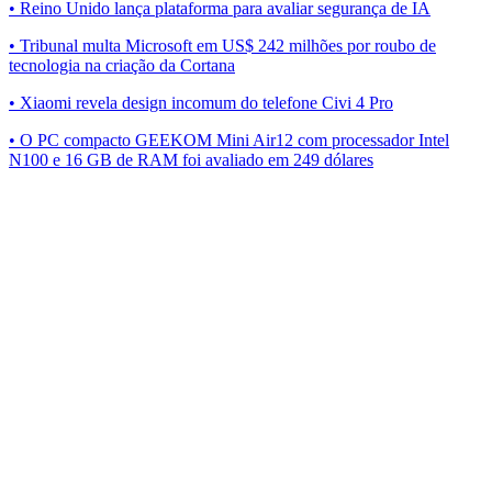
• Reino Unido lança plataforma para avaliar segurança de IA
• Tribunal multa Microsoft em US$ 242 milhões por roubo de
tecnologia na criação da Cortana
• Xiaomi revela design incomum do telefone Civi 4 Pro
• O PC compacto GEEKOM Mini Air12 com processador Intel
N100 e 16 GB de RAM foi avaliado em 249 dólares