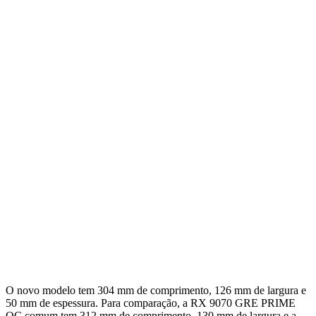
O novo modelo tem 304 mm de comprimento, 126 mm de largura e
50 mm de espessura. Para comparação, a RX 9070 GRE PRIME
OC comum tem 312 mm de comprimento, 130 mm de largura e a