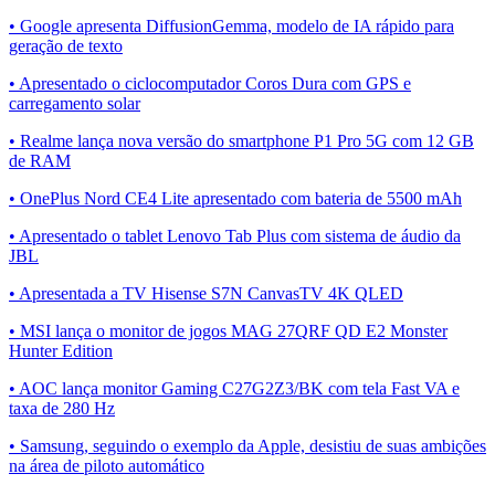
• Google apresenta DiffusionGemma, modelo de IA rápido para
geração de texto
• Apresentado o ciclocomputador Coros Dura com GPS e
carregamento solar
• Realme lança nova versão do smartphone P1 Pro 5G com 12 GB
de RAM
• OnePlus Nord CE4 Lite apresentado com bateria de 5500 mAh
• Apresentado o tablet Lenovo Tab Plus com sistema de áudio da
JBL
• Apresentada a TV Hisense S7N CanvasTV 4K QLED
• MSI lança o monitor de jogos MAG 27QRF QD E2 Monster
Hunter Edition
• AOC lança monitor Gaming C27G2Z3/BK com tela Fast VA e
taxa de 280 Hz
• Samsung, seguindo o exemplo da Apple, desistiu de suas ambições
na área de piloto automático