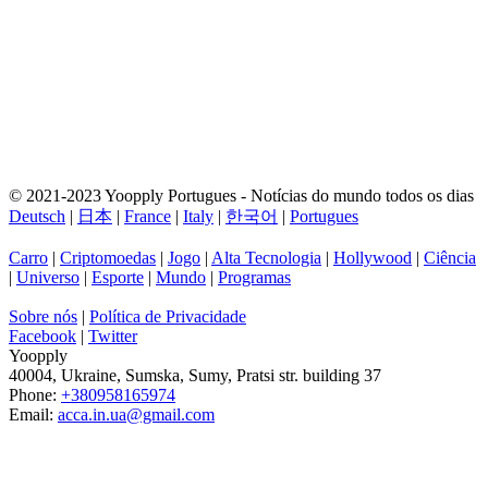
© 2021-2023 Yoopply Portugues - Notícias do mundo todos os dias
Deutsch
|
日本
|
France
|
Italy
|
한국어
|
Portugues
Carro
|
Criptomoedas
|
Jogo
|
Alta Tecnologia
|
Hollywood
|
Ciência
|
Universo
|
Esporte
|
Mundo
|
Programas
Sobre nós
|
Política de Privacidade
Facebook
|
Twitter
Yoopply
40004
,
Ukraine
,
Sumska
,
Sumy
,
Pratsi str. building 37
Phone:
+380958165974
Email:
acca.in.ua@gmail.com