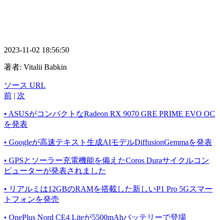
2023-11-02 18:56:50
著者:
Vitalii Babkin
ソース URL
前
|
次
• ASUSがコンパクトなRadeon RX 9070 GRE PRIME EVO OC
を発表
• Googleが高速テキスト生成AIモデルDiffusionGemmaを発表
• GPSとソーラー充電機能を備えたCoros Duraサイクルコン
ピューターが発表されました
• リアルミは12GBのRAMを搭載した新しいP1 Pro 5Gスマー
トフォンを発売
• OnePlus Nord CE4 Liteが5500mAhバッテリーで登場