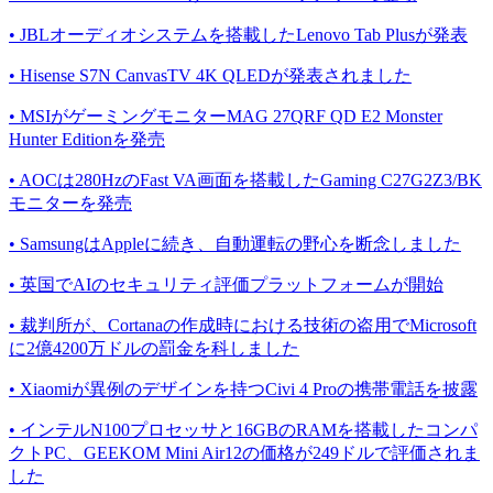
• JBLオーディオシステムを搭載したLenovo Tab Plusが発表
• Hisense S7N CanvasTV 4K QLEDが発表されました
• MSIがゲーミングモニターMAG 27QRF QD E2 Monster
Hunter Editionを発売
• AOCは280HzのFast VA画面を搭載したGaming C27G2Z3/BK
モニターを発売
• SamsungはAppleに続き、自動運転の野心を断念しました
• 英国でAIのセキュリティ評価プラットフォームが開始
• 裁判所が、Cortanaの作成時における技術の盗用でMicrosoft
に2億4200万ドルの罰金を科しました
• Xiaomiが異例のデザインを持つCivi 4 Proの携帯電話を披露
• インテルN100プロセッサと16GBのRAMを搭載したコンパ
クトPC、GEEKOM Mini Air12の価格が249ドルで評価されま
した