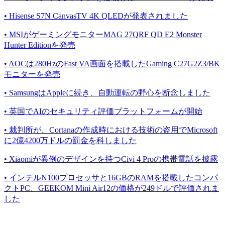
• Hisense S7N CanvasTV 4K QLEDが発表されました
• MSIがゲーミングモニターMAG 27QRF QD E2 Monster
Hunter Editionを発売
• AOCは280HzのFast VA画面を搭載したGaming C27G2Z3/BK
モニターを発売
• SamsungはAppleに続き、自動運転の野心を断念しました
• 英国でAIのセキュリティ評価プラットフォームが開始
• 裁判所が、Cortanaの作成時における技術の盗用でMicrosoft
に2億4200万ドルの罰金を科しました
• Xiaomiが異例のデザインを持つCivi 4 Proの携帯電話を披露
• インテルN100プロセッサと16GBのRAMを搭載したコンパ
クトPC、GEEKOM Mini Air12の価格が249ドルで評価されま
した