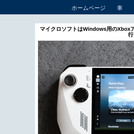
ホームページ
車
マイクロソフトはWindows用のXb
行