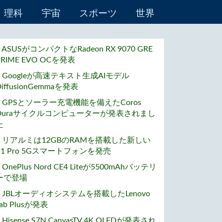
理科
宇宙
スポーツ
世界
• ASUSがコンパクトなRadeon RX 9070 GRE
PRIME EVO OCを発表
• Googleが高速テキスト生成AIモデル
DiffusionGemmaを発表
• GPSとソーラー充電機能を備えたCoros
Duraサイクルコンピューターが発表されまし
た
• リアルミは12GBのRAMを搭載した新しい
P1 Pro 5Gスマートフォンを発売
• OnePlus Nord CE4 Liteが5500mAhバッテリ
ーで登場
• JBLオーディオシステムを搭載したLenovo
Tab Plusが発表
• Hisense S7N CanvasTV 4K QLEDが発表され