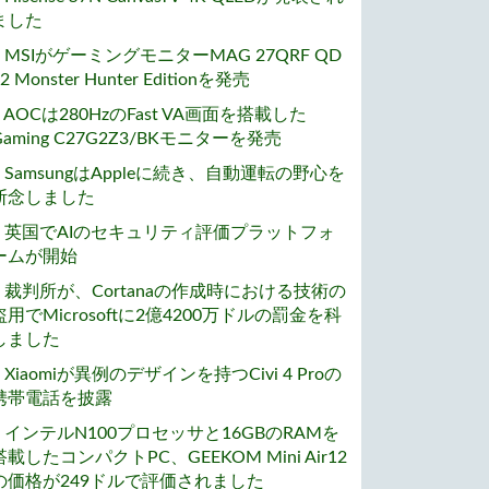
ました
• MSIがゲーミングモニターMAG 27QRF QD
2 Monster Hunter Editionを発売
• AOCは280HzのFast VA画面を搭載した
Gaming C27G2Z3/BKモニターを発売
• SamsungはAppleに続き、自動運転の野心を
断念しました
• 英国でAIのセキュリティ評価プラットフォ
ームが開始
• 裁判所が、Cortanaの作成時における技術の
盗用でMicrosoftに2億4200万ドルの罰金を科
しました
• Xiaomiが異例のデザインを持つCivi 4 Proの
携帯電話を披露
• インテルN100プロセッサと16GBのRAMを
搭載したコンパクトPC、GEEKOM Mini Air12
の価格が249ドルで評価されました