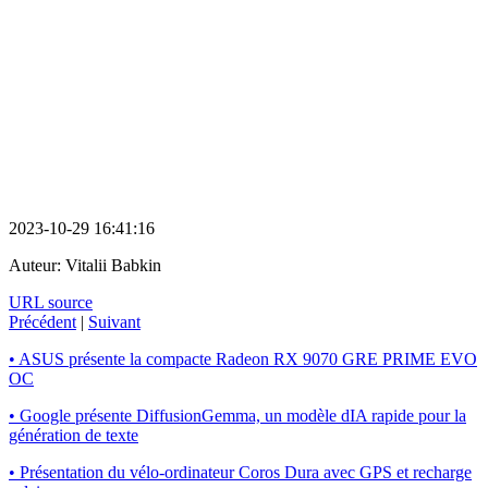
2023-10-29 16:41:16
Auteur:
Vitalii Babkin
URL source
Précédent
|
Suivant
• ASUS présente la compacte Radeon RX 9070 GRE PRIME EVO
OC
• Google présente DiffusionGemma, un modèle dIA rapide pour la
génération de texte
• Présentation du vélo-ordinateur Coros Dura avec GPS et recharge