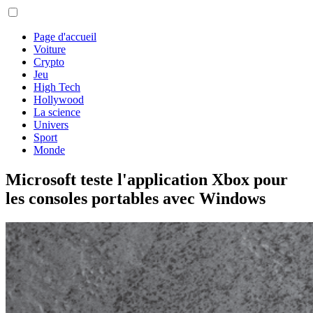
Page d'accueil
Voiture
Crypto
Jeu
High Tech
Hollywood
La science
Univers
Sport
Monde
Microsoft teste l'application Xbox pour
les consoles portables avec Windows