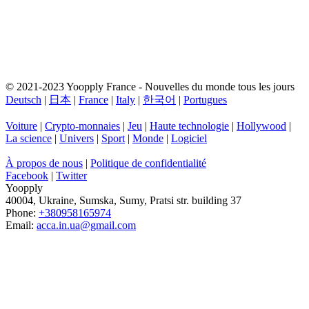
© 2021-2023 Yoopply France - Nouvelles du monde tous les jours
Deutsch
|
日本
|
France
|
Italy
|
한국어
|
Portugues
Voiture
|
Crypto-monnaies
|
Jeu
|
Haute technologie
|
Hollywood
|
La science
|
Univers
|
Sport
|
Monde
|
Logiciel
À propos de nous
|
Politique de confidentialité
Facebook
|
Twitter
Yoopply
40004
,
Ukraine
,
Sumska
,
Sumy
,
Pratsi str. building 37
Phone:
+380958165974
Email:
acca.in.ua@gmail.com