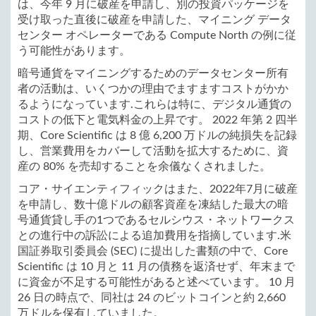
は、今年 9 月に破産を申請し、別の投資パッケージを
受け取った直後に破産を申請した、マイニング データ
センター オペレーターである Compute North の例に従
う可能性があります。
暗号通貨をマイニングするためのデータセンター所有
者の活動は、いくつかの理由でますますコストがかか
るようになっています.これらは特に、デジタル通貨の
コストの低下と電気料金の上昇です。 2022 年第 2 四半
期、Core Scientific は 8 億 6,200 万ドルの純損失を記録
し、営業費用をカバーして活動を拡大するために、資
産の 80% を売却することを余儀なくされました。
コア・サイエンティフィックはまた、2022年7月に破産
を申請し、数十億ドルの顧客資産を凍結した最大の暗
号通貨貸し手の1つであるセルシウス・ネットワークス
との進行中の訴訟による追加費用を指摘しています.米
国証券取引委員会 (SEC) に提出した書類の中で、Core
Scientific は 10 月と 11 月の債務を返済せず、年末まで
に資金が不足する可能性があると述べています。 10 月
26 日の時点で、同社は 24 のビットコインと約 2,660
万ドルを保有していました。