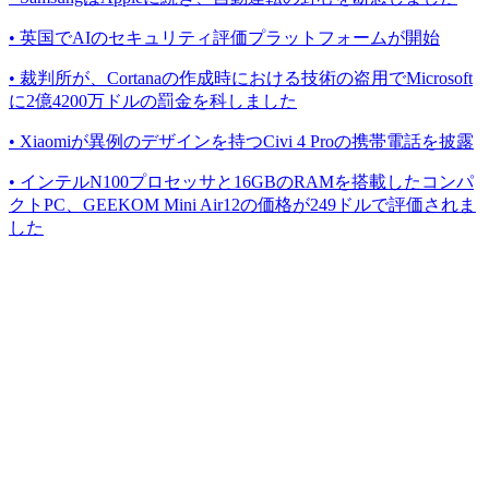
• 英国でAIのセキュリティ評価プラットフォームが開始
• 裁判所が、Cortanaの作成時における技術の盗用でMicrosoft
に2億4200万ドルの罰金を科しました
• Xiaomiが異例のデザインを持つCivi 4 Proの携帯電話を披露
• インテルN100プロセッサと16GBのRAMを搭載したコンパ
クトPC、GEEKOM Mini Air12の価格が249ドルで評価されま
した