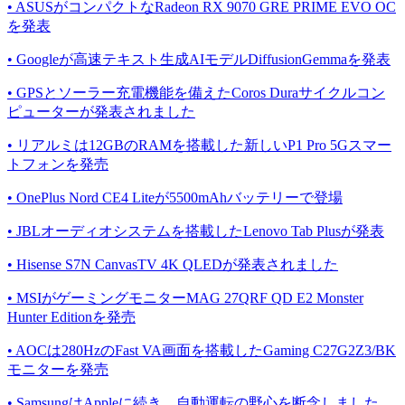
• ASUSがコンパクトなRadeon RX 9070 GRE PRIME EVO OC
を発表
• Googleが高速テキスト生成AIモデルDiffusionGemmaを発表
• GPSとソーラー充電機能を備えたCoros Duraサイクルコン
ピューターが発表されました
• リアルミは12GBのRAMを搭載した新しいP1 Pro 5Gスマー
トフォンを発売
• OnePlus Nord CE4 Liteが5500mAhバッテリーで登場
• JBLオーディオシステムを搭載したLenovo Tab Plusが発表
• Hisense S7N CanvasTV 4K QLEDが発表されました
• MSIがゲーミングモニターMAG 27QRF QD E2 Monster
Hunter Editionを発売
• AOCは280HzのFast VA画面を搭載したGaming C27G2Z3/BK
モニターを発売
• SamsungはAppleに続き、自動運転の野心を断念しました