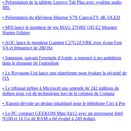
• Présentation de la tablette Lenovo Tab Plus avec système audio
JBL
• Présentation du téléviseur Hisense S7N CanvasTV 4K QLED
• MSI lance le moniteur de jeu MAG 27QRF QD E2 Monster
Hunter Edition
• AOC lance le moniteur Gaming C27G2Z3/BK avec écran Fast
VA et fréquence de 280 Hz
• Samsung, suivant l'exemple d'Apple, a renoncé à ses ambitions
dans le domaine de l'autopilote
• Le Royaume-Uni lance une plateforme pour évaluer la sécurité de
l'IA
• Le tribunal inflige à Microsoft une amende de 242 millions de
dollars pour vol de technologie lors de la création de Cortana
• Xiaomi dévoile un design inhabituel pour le téléphone Civi 4 Pro
• Le PC compact GEEKOM Mini Air12 avec un processeur Intel
N100 et 16 Go de RAM a été évalué à 249 dollars