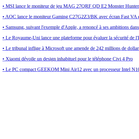
• MSI lance le moniteur de jeu MAG 27QRF QD E2 Monster Hunter
• AOC lance le moniteur Gaming C27G2Z3/BK avec écran Fast VA e
• Samsung, suivant l'exemple d'Apple, a renoncé à ses ambitions dans 
• Le Royaume-Uni lance une plateforme pour évaluer la sécurité de l
• Le tribunal inflige à Microsoft une amende de 242 millions de dollar
• Xiaomi dévoile un design inhabituel pour le téléphone Civi 4 Pro
• Le PC compact GEEKOM Mini Air12 avec un processeur Intel N100