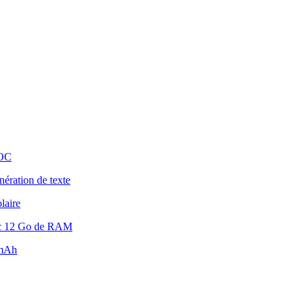
 OC
ération de texte
laire
vec 12 Go de RAM
 mAh