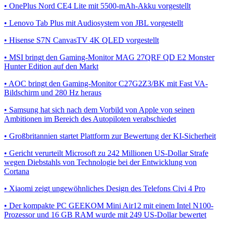
• OnePlus Nord CE4 Lite mit 5500-mAh-Akku vorgestellt
• Lenovo Tab Plus mit Audiosystem von JBL vorgestellt
• Hisense S7N CanvasTV 4K QLED vorgestellt
• MSI bringt den Gaming-Monitor MAG 27QRF QD E2 Monster
Hunter Edition auf den Markt
• AOC bringt den Gaming-Monitor C27G2Z3/BK mit Fast VA-
Bildschirm und 280 Hz heraus
• Samsung hat sich nach dem Vorbild von Apple von seinen
Ambitionen im Bereich des Autopiloten verabschiedet
• Großbritannien startet Plattform zur Bewertung der KI-Sicherheit
• Gericht verurteilt Microsoft zu 242 Millionen US-Dollar Strafe
wegen Diebstahls von Technologie bei der Entwicklung von
Cortana
• Xiaomi zeigt ungewöhnliches Design des Telefons Civi 4 Pro
• Der kompakte PC GEEKOM Mini Air12 mit einem Intel N100-
Prozessor und 16 GB RAM wurde mit 249 US-Dollar bewertet