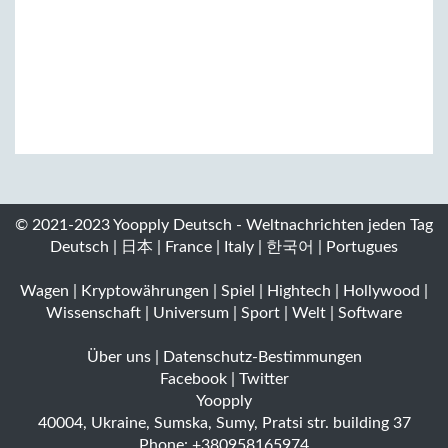
© 2021-2023 Yoopply Deutsch - Weltnachrichten jeden Tag
Deutsch
|
日本
|
France
|
Italy
|
한국어
|
Portugues
Wagen
|
Kryptowährungen
|
Spiel
|
Hightech
|
Hollywood
|
Wissenschaft
|
Universum
|
Sport
|
Welt
|
Software
Über uns
|
Datenschutz-Bestimmungen
Facebook
|
Twitter
Yoopply
40004
,
Ukraine
,
Sumska
,
Sumy
,
Pratsi str. building 37
Phone:
+380958165974