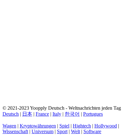
© 2021-2023 Yoopply Deutsch - Weltnachrichten jeden Tag
Deutsch
|
日本
|
France
|
Italy
|
한국어
|
Portugues
Wagen
|
Kryptowährungen
|
Spiel
|
Hightech
|
Hollywood
|
Wissenschaft
|
Universum
|
Sport
|
Welt
|
Software