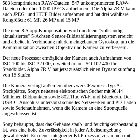
583 komprimierten RAW-Dateien, 547 unkomprimierten RAW-
Dateien oder über 1.000 JPEGs aufnehmen . Die Alpha 7R V kann
auch JPEG- und HEIF-Bilder aufnehmen und hat drei wählbare
Rohgrößen: 61 MP, 26 MP und 15 MP.
Die neue 8-Stopp-Kompensation wird durch ein "vollständig
aktualisiertes" 5-Achsen-Sensor-Bildstabilisierungssystem erreicht
und arbeitet in Verbindung mit dem eingebauten Gyroskop, um die
Kommunikation zwischen Objektiv und Kamera zu verbessern.
Der neue Prozessor ermöglicht der Kamera auch Aufnahmen von
ISO 100 bis ISO 32.000, erweiterbar auf ISO 102.400 für
Standbilder. Alpha 7R V hat jetzt zusätzlich einen Dynamikumfang
von 15 Stufen.
Die Kamera verfügt außerdem über zwei CFexpress-Typ-A-
Steckplätze, Sonys neuesten elektronischen Sucher mit 98,44
Millionen Bildpunkten sowie 802.11ac Wi-Fi und Bluetooth. Der
USB-C-Anschluss unterstützt schnelles Netzwerken und PD-Laden
sowie Serienaufnahmen, wenn die Kamera an eine Stromquelle
angeschlossen ist.
Sony behauptet, dass das Gehäuse staub- und feuchtigkeitsbeständig
ist, was eine hohe Zuverlässigkeit in jeder Arbeitsumgebung
gewährleistet. Ein neuer integrierter KI-Prozessor, zusammen mit