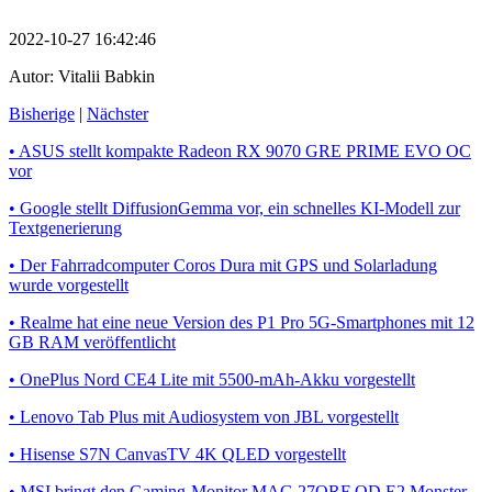
2022-10-27 16:42:46
Autor:
Vitalii Babkin
Bisherige
|
Nächster
• ASUS stellt kompakte Radeon RX 9070 GRE PRIME EVO OC
vor
• Google stellt DiffusionGemma vor, ein schnelles KI-Modell zur
Textgenerierung
• Der Fahrradcomputer Coros Dura mit GPS und Solarladung
wurde vorgestellt
• Realme hat eine neue Version des P1 Pro 5G-Smartphones mit 12
GB RAM veröffentlicht
• OnePlus Nord CE4 Lite mit 5500-mAh-Akku vorgestellt
• Lenovo Tab Plus mit Audiosystem von JBL vorgestellt
• Hisense S7N CanvasTV 4K QLED vorgestellt
• MSI bringt den Gaming-Monitor MAG 27QRF QD E2 Monster