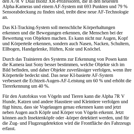
den A7R V Dual Bionz XR-Prozessoren, die in den neuesten
Alpha-Kameras und einem AF-System mit 693 Punkten und 79 %
Sensorabdeckung zu finden sind, treibt diese neue AF-Technologie
an.
Das KI-Tracking-System soll menschliche Körperhaltungen
erkennen und die Bewegungen erkennen, die Menschen bei der
Bewertung von Objekten machen. Es kann nicht nur Augen, Kopf
und Körperteile erkennen, sondern auch Nasen, Nacken, Schultern,
Ellbogen, Handgelenke, Hüften, Knie und Knöchel.
Durch das Trainieren des Systems zur Erkennung von Posen kann
die Kamera laut Sony besser bestimmen, welche Objekte sich im
Bild befinden, und daher Objekte zuverlässiger verfolgen, wenn ihre
Körperteile bedeckt sind. Das neue KI-basierte AF-System
verbessert die Echtzeit-Augen-AF-Leistung um 60 % und erhöht die
Tiererkennung um 40 %.
Für den Autofokus von Vögeln und Tieren kann die Alpha 7R V
Hunde, Katzen und andere Haustiere und Kleintiere verfolgen und
fügt hinzu, dass sie Vogelaugen genau erkennen kann und jetzt
neben Augen auch Köpfe und Körper von Vögeln erkennt. Jetzt
können auch Insektenköpfe oder -körper detektiert werden, und für
die Zug- und Flugzeugdetektion wird die Frontfläche des Fahrzeugs
erfasst.