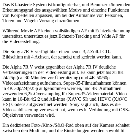
Das KI-basierte System ist konfigurierbar, und Benutzer können den
Erkennungsgrad des ausgewählten Motivs und einzelne Funktionen
von Körperteilen anpassen, um bei der Aufnahme von Personen,
Tieren und Vögeln Vorrang einzuräumen.
Während Movie AF keinen vollständigen AF mit Echtzeiterkennung
unterstützt, unterstützt es jetzt Echtzeit-Tracking und Wide AF für
die Videoerstellung.
Die Sony a7R V verfügt über einen neuen 3,2-Zoll-LCD-
Bildschirm mit 4 Achsen, der geneigt und gedreht werden kann.
Die Alpha 7R V weist gegenüber der Alpha 7R IV deutliche
Verbesserungen in der Videoleistung auf. Es kann jetzt bis zu 8K
24/25p (ca. 30 Minuten vor Überhitzung) und 4K 50/60p
Videoaufzeichnung aufnehmen. Super-35-Filmaufnahmen können
in 4K 30p/24p/25p aufgenommen werden, und 4K-Aufnahmen
verwenden 6,2k-Oversampling für Super-35-Videomaterial. Video
kann in 10-Bit 4:2:2 und All-Intra (XAVC SI) und HEVC (XAVC
HS) Codecs aufgezeichnet werden. Sony sagt auch, dass es die
Videostabilisierung verbessert hat, wenn es in Verbindung mit OSS-
Objektiven verwendet wird.
Ein dediziertes Foto-/Kino-/S&Q-Rad oben auf der Kamera schaltet
zwischen den Modi um, und die Einstellungen werden sowohl für