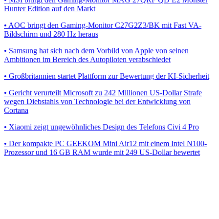
Hunter Edition auf den Markt
• AOC bringt den Gaming-Monitor C27G2Z3/BK mit Fast VA-
Bildschirm und 280 Hz heraus
• Samsung hat sich nach dem Vorbild von Apple von seinen
Ambitionen im Bereich des Autopiloten verabschiedet
• Großbritannien startet Plattform zur Bewertung der KI-Sicherheit
• Gericht verurteilt Microsoft zu 242 Millionen US-Dollar Strafe
wegen Diebstahls von Technologie bei der Entwicklung von
Cortana
• Xiaomi zeigt ungewöhnliches Design des Telefons Civi 4 Pro
• Der kompakte PC GEEKOM Mini Air12 mit einem Intel N100-
Prozessor und 16 GB RAM wurde mit 249 US-Dollar bewertet