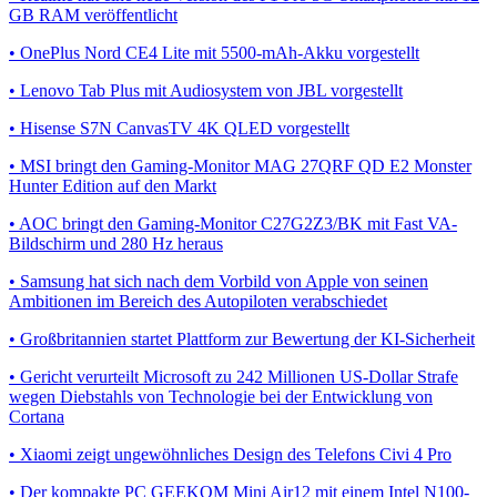
GB RAM veröffentlicht
• OnePlus Nord CE4 Lite mit 5500-mAh-Akku vorgestellt
• Lenovo Tab Plus mit Audiosystem von JBL vorgestellt
• Hisense S7N CanvasTV 4K QLED vorgestellt
• MSI bringt den Gaming-Monitor MAG 27QRF QD E2 Monster
Hunter Edition auf den Markt
• AOC bringt den Gaming-Monitor C27G2Z3/BK mit Fast VA-
Bildschirm und 280 Hz heraus
• Samsung hat sich nach dem Vorbild von Apple von seinen
Ambitionen im Bereich des Autopiloten verabschiedet
• Großbritannien startet Plattform zur Bewertung der KI-Sicherheit
• Gericht verurteilt Microsoft zu 242 Millionen US-Dollar Strafe
wegen Diebstahls von Technologie bei der Entwicklung von
Cortana
• Xiaomi zeigt ungewöhnliches Design des Telefons Civi 4 Pro
• Der kompakte PC GEEKOM Mini Air12 mit einem Intel N100-