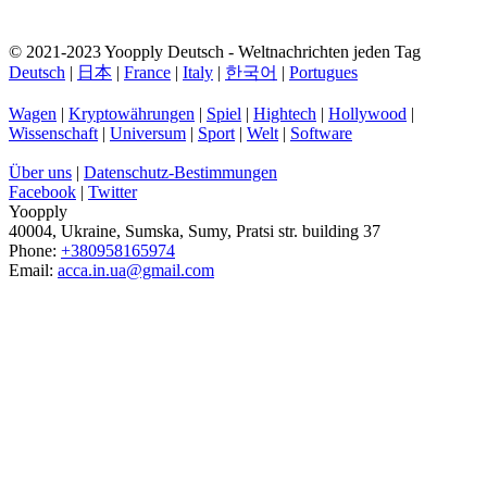
© 2021-2023 Yoopply Deutsch - Weltnachrichten jeden Tag
Deutsch
|
日本
|
France
|
Italy
|
한국어
|
Portugues
Wagen
|
Kryptowährungen
|
Spiel
|
Hightech
|
Hollywood
|
Wissenschaft
|
Universum
|
Sport
|
Welt
|
Software
Über uns
|
Datenschutz-Bestimmungen
Facebook
|
Twitter
Yoopply
40004
,
Ukraine
,
Sumska
,
Sumy
,
Pratsi str. building 37
Phone:
+380958165974
Email:
acca.in.ua@gmail.com