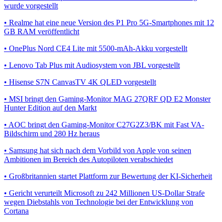
wurde vorgestellt
• Realme hat eine neue Version des P1 Pro 5G-Smartphones mit 12
GB RAM veröffentlicht
• OnePlus Nord CE4 Lite mit 5500-mAh-Akku vorgestellt
• Lenovo Tab Plus mit Audiosystem von JBL vorgestellt
• Hisense S7N CanvasTV 4K QLED vorgestellt
• MSI bringt den Gaming-Monitor MAG 27QRF QD E2 Monster
Hunter Edition auf den Markt
• AOC bringt den Gaming-Monitor C27G2Z3/BK mit Fast VA-
Bildschirm und 280 Hz heraus
• Samsung hat sich nach dem Vorbild von Apple von seinen
Ambitionen im Bereich des Autopiloten verabschiedet
• Großbritannien startet Plattform zur Bewertung der KI-Sicherheit
• Gericht verurteilt Microsoft zu 242 Millionen US-Dollar Strafe
wegen Diebstahls von Technologie bei der Entwicklung von
Cortana