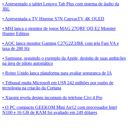
• Apresentado o tablet Lenovo Tab Plus com sistema de áudio da
JBL
• Apresentada a TV Hisense S7N CanvasTV 4K QLED
• MSI lança o monitor de jogos MAG 27QRF QD E2 Monster
Hunter Edition
• AOC lança monitor Gaming C27G2Z3/BK com tela Fast VA e
taxa de 280 Hz
• Samsung, seguindo o exemplo da Apple, desistiu de suas ambições
na área de piloto automático
• Reino Unido lança plataforma para avaliar segurança de IA
• Tribunal multa Microsoft em US$ 242 milhões por roubo de
tecnologia na criação da Cortana
• Xiaomi revela design incomum do telefone Civi 4 Pro
• O PC compacto GEEKOM Mini Air12 com processador Intel
N100 e 16 GB de RAM foi avaliado em 249 dólares