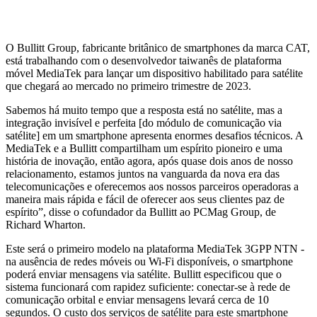
O Bullitt Group, fabricante britânico de smartphones da marca CAT,
está trabalhando com o desenvolvedor taiwanês de plataforma
móvel MediaTek para lançar um dispositivo habilitado para satélite
que chegará ao mercado no primeiro trimestre de 2023.
Sabemos há muito tempo que a resposta está no satélite, mas a
integração invisível e perfeita [do módulo de comunicação via
satélite] em um smartphone apresenta enormes desafios técnicos. A
MediaTek e a Bullitt compartilham um espírito pioneiro e uma
história de inovação, então agora, após quase dois anos de nosso
relacionamento, estamos juntos na vanguarda da nova era das
telecomunicações e oferecemos aos nossos parceiros operadoras a
maneira mais rápida e fácil de oferecer aos seus clientes paz de
espírito”, disse o cofundador da Bullitt ao PCMag Group, de
Richard Wharton.
Este será o primeiro modelo na plataforma MediaTek 3GPP NTN -
na ausência de redes móveis ou Wi-Fi disponíveis, o smartphone
poderá enviar mensagens via satélite. Bullitt especificou que o
sistema funcionará com rapidez suficiente: conectar-se à rede de
comunicação orbital e enviar mensagens levará cerca de 10
segundos. O custo dos serviços de satélite para este smartphone