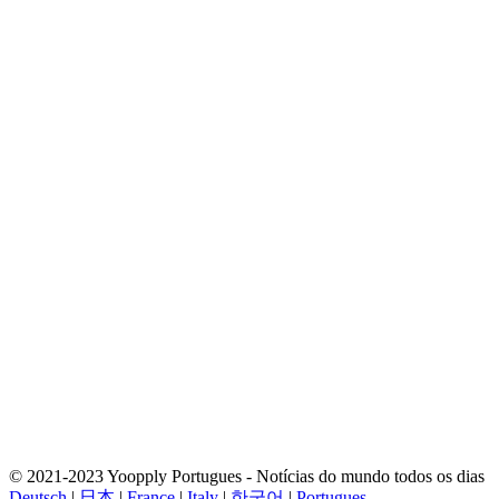
© 2021-2023 Yoopply Portugues - Notícias do mundo todos os dias
Deutsch
|
日本
|
France
|
Italy
|
한국어
|
Portugues