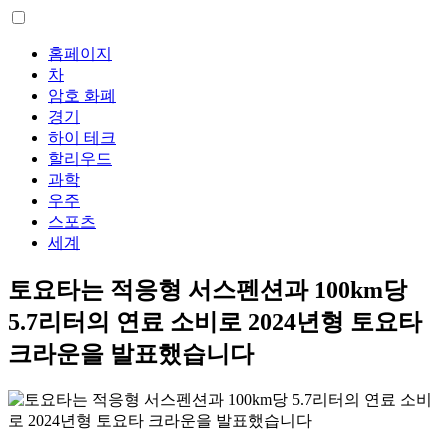
홈페이지
차
암호 화폐
경기
하이 테크
할리우드
과학
우주
스포츠
세계
토요타는 적응형 서스펜션과 100km당
5.7리터의 연료 소비로 2024년형 토요타
크라운을 발표했습니다