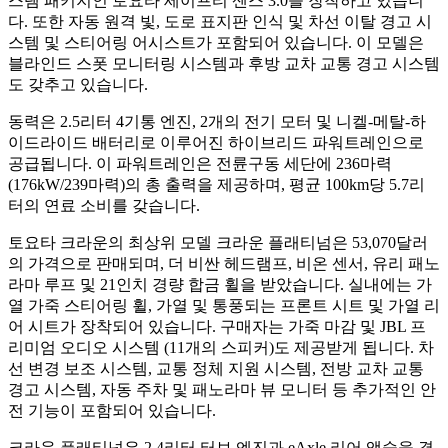
스템 패키지인 토요타 세이프티 센스 3.0을 장착하고 있습니
다. 또한 자동 원격 빛, 도로 표지판 인식 및 차선 이탈 경고 시
스템 및 스티어링 어시스트가 포함되어 있습니다. 이 모델은
블라인드 스폿 모니터링 시스템과 후방 교차 교통 경고 시스템
도 갖추고 있습니다.
동력은 2.5리터 4기통 엔진, 2개의 전기 모터 및 니켈-메탈-하
이드라이드 배터리로 이루어진 하이브리드 파워트레인으로
공급됩니다. 이 파워트레인은 전륜구동 세단에 236마력
(176kW/239마력)의 총 출력을 제공하며, 평균 100km당 5.7리
터의 연료 소비를 갖습니다.
토요타 크라운의 최상위 모델 크라운 플래티넘은 53,070달러
의 가격으로 판매되며, 더 비싼 헤드램프, 비온 센서, 유리 패노
라마 루프 및 21인치 경량 합금 휠을 받았습니다. 실내에는 가
열 가죽 스티어링 휠, 가열 및 통풍되는 프론트 시트 및 가열 리
어 시트가 장착되어 있습니다. 구매자는 가죽 마감 및 JBL 프
리미엄 오디오 시스템 (11개의 스피커)도 제공받게 됩니다. 차
선 변경 보조 시스템, 교통 정체 지원 시스템, 전방 교차 교통
경고 시스템, 자동 주차 및 패노라마 뷰 모니터 등 추가적인 안
전 기능이 포함되어 있습니다.
크라운 플래티넘은 2.4리터 터보 엔진과 eAxle 리어 액슬을 결