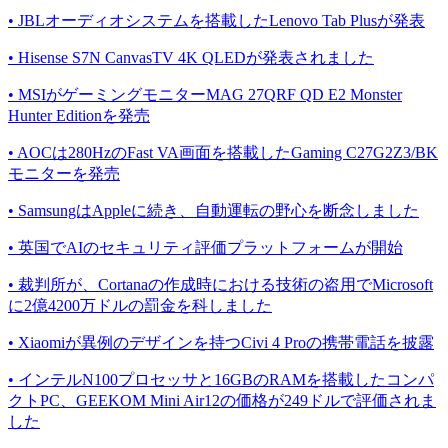
• JBLオーディオシステムを搭載したLenovo Tab Plusが発表
• Hisense S7N CanvasTV 4K QLEDが発表されました
• MSIがゲーミングモニターMAG 27QRF QD E2 Monster
Hunter Editionを発売
• AOCは280HzのFast VA画面を搭載したGaming C27G2Z3/BK
モニターを発売
• SamsungはAppleに続き、自動運転の野心を断念しました
• 英国でAIのセキュリティ評価プラットフォームが開始
• 裁判所が、Cortanaの作成時における技術の盗用でMicrosoft
に2億4200万ドルの罰金を科しました
• Xiaomiが異例のデザインを持つCivi 4 Proの携帯電話を披露
• インテルN100プロセッサと16GBのRAMを搭載したコンパ
クトPC、GEEKOM Mini Air12の価格が249ドルで評価されま
した