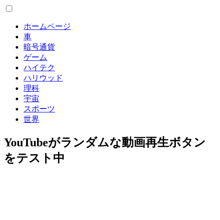
ホームページ
車
暗号通貨
ゲーム
ハイテク
ハリウッド
理科
宇宙
スポーツ
世界
YouTubeがランダムな動画再生ボタン
をテスト中