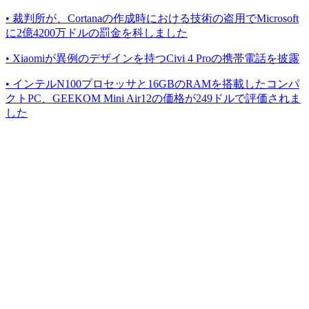
• 裁判所が、Cortanaの作成時における技術の盗用でMicrosoft
に2億4200万ドルの罰金を科しました
• Xiaomiが異例のデザインを持つCivi 4 Proの携帯電話を披露
• インテルN100プロセッサと16GBのRAMを搭載したコンパ
クトPC、GEEKOM Mini Air12の価格が249ドルで評価されま
した