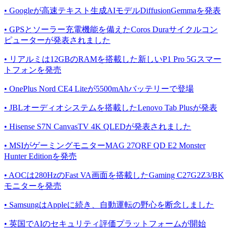
• Googleが高速テキスト生成AIモデルDiffusionGemmaを発表
• GPSとソーラー充電機能を備えたCoros Duraサイクルコン
ピューターが発表されました
• リアルミは12GBのRAMを搭載した新しいP1 Pro 5Gスマー
トフォンを発売
• OnePlus Nord CE4 Liteが5500mAhバッテリーで登場
• JBLオーディオシステムを搭載したLenovo Tab Plusが発表
• Hisense S7N CanvasTV 4K QLEDが発表されました
• MSIがゲーミングモニターMAG 27QRF QD E2 Monster
Hunter Editionを発売
• AOCは280HzのFast VA画面を搭載したGaming C27G2Z3/BK
モニターを発売
• SamsungはAppleに続き、自動運転の野心を断念しました
• 英国でAIのセキュリティ評価プラットフォームが開始