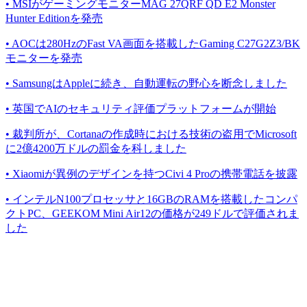
• MSIがゲーミングモニターMAG 27QRF QD E2 Monster
Hunter Editionを発売
• AOCは280HzのFast VA画面を搭載したGaming C27G2Z3/BK
モニターを発売
• SamsungはAppleに続き、自動運転の野心を断念しました
• 英国でAIのセキュリティ評価プラットフォームが開始
• 裁判所が、Cortanaの作成時における技術の盗用でMicrosoft
に2億4200万ドルの罰金を科しました
• Xiaomiが異例のデザインを持つCivi 4 Proの携帯電話を披露
• インテルN100プロセッサと16GBのRAMを搭載したコンパ
クトPC、GEEKOM Mini Air12の価格が249ドルで評価されま
した