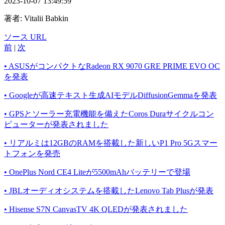
2023-10-07 13:49:59
著者:
Vitalii Babkin
ソース URL
前
|
次
• ASUSがコンパクトなRadeon RX 9070 GRE PRIME EVO OC
を発表
• Googleが高速テキスト生成AIモデルDiffusionGemmaを発表
• GPSとソーラー充電機能を備えたCoros Duraサイクルコン
ピューターが発表されました
• リアルミは12GBのRAMを搭載した新しいP1 Pro 5Gスマー
トフォンを発売
• OnePlus Nord CE4 Liteが5500mAhバッテリーで登場
• JBLオーディオシステムを搭載したLenovo Tab Plusが発表
• Hisense S7N CanvasTV 4K QLEDが発表されました