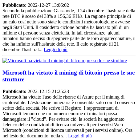
Pubblicato:
2022-12-27 13:06:02
Secondo la pubblicazione Glassnode, il 24 dicembre l'hash rate della
rete BTC è sceso del 38% a 156,36 EH/s. La ragione principale di
un calo così netto sono state le condizioni meteorologiche avverse
negli Stati Uniti. Il cosiddetto ciclone bomba ha lasciato più di un
milione di persone senza elettricità. In tali circostanze, alcuni
minatori hanno deciso di spegnere parte delle loro apparecchiature, il
che ha influito sull'hashrate della rete. Il calo registrato (il 21
dicembre l'hash rat...
Leggi di più
Microsoft ha vietato il mining di bitcoin presso le sue
strutture
Pubblicato:
2022-12-15 21:25:23
Microsoft ha vietato l'uso delle risorse di Azure per il mining di
criptovalute. L'estrazione mineraria è consentita solo con il consenso
scritto della società. Ne scrive il Registro. I rappresentanti di
Microsoft temono che un numero enorme di minatori possa
danneggiare il "cloud". Per evitare ciò, la società ha aggiornato
l'elenco delle condizioni di licenza universali per i servizi Web
Microsoft (condizioni di licenza universali per i servizi online). Ora
nel testo del documento, nella s...
Leggi di più