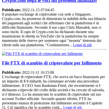
Crypto.com nega le voci sui problemi finanziari
Pubblicato:
2022-11-15 07:04:45
Il popolare exchange di criptovalute con sede a Singapore,
Crypto.com, ha promesso di dimostrare la stabilità della sua bilancia
dei pagamenti agli scettici che affermano che la piattaforma è in
difficoltà finanziarie. Secondo il suo capo Chris Marsalek, non ci
sono rischi. Il capo di Crypto.com ha dichiarato durante una
trasmissione in diretta su YouTube che la piattaforma ha sempre
mantenuto delle riserve per sostenere ogni "moneta" detenuta dai
clienti sulla sua piattaforma. "Continueremo...
Leggi di più
File FTX di scambio di criptovalute per fallimento
Pubblicato:
2022-11-11 16:15:08
L'exchange di criptovalute FTX, che aveva un buco finanziario per
un importo di $ 8 miliardi, ha comunque avviato una procedura
fallimentare. Il CEO Sam Bankman-Fried, che recentemente si è
dichiarato colpevole del crollo della società e ha cercato di salvarla,
si è dimesso. Lo ha annunciato lo scambio di criptovalute sul suo
account Twitter ufficiale. Secondo quanto riferito, FTX ha
presentato istanza di protezione dal fallimento secondo il Capitolo
11. Ciò significa che lo scambio conti...
Leggi di più