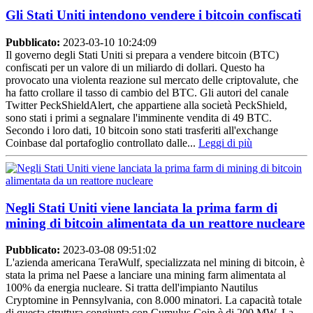
Gli Stati Uniti intendono vendere i bitcoin confiscati
Pubblicato:
2023-03-10 10:24:09
Il governo degli Stati Uniti si prepara a vendere bitcoin (BTC)
confiscati per un valore di un miliardo di dollari. Questo ha
provocato una violenta reazione sul mercato delle criptovalute, che
ha fatto crollare il tasso di cambio del BTC. Gli autori del canale
Twitter PeckShieldAlert, che appartiene alla società PeckShield,
sono stati i primi a segnalare l'imminente vendita di 49 BTC.
Secondo i loro dati, 10 bitcoin sono stati trasferiti all'exchange
Coinbase dal portafoglio controllato dalle...
Leggi di più
Negli Stati Uniti viene lanciata la prima farm di
mining di bitcoin alimentata da un reattore nucleare
Pubblicato:
2023-03-08 09:51:02
L'azienda americana TeraWulf, specializzata nel mining di bitcoin, è
stata la prima nel Paese a lanciare una mining farm alimentata al
100% da energia nucleare. Si tratta dell'impianto Nautilus
Cryptomine in Pennsylvania, con 8.000 minatori. La capacità totale
di questa struttura congiunta con Cumulus Coin è di 200 MW. La