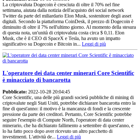
La criptovaluta Dogecoin è cresciuta di oltre il 70% nel fine
settimana, aiutata dalla notizia dell'acquisto del social network
Twitter da parte del miliardario Elon Musk, sostenitore degli asset
digitali. Secondo la piattaforma CoinDesk, il prezzo di Dogecoin è
diminuito di oltre il 7% nell'ultimo giorno. Al momento della stesura
di questa nota, un'unità di criptovaluta costa circa $ 0,11. Elon
Musk, che è il CEO di SpaceX e Tesla, ha avuto un impatto
significativo su Dogecoin e Bitcoin in...
Leggi di più
L'operatore dei data center minerari Core Scientific
è minacciato di bancarotta
Pubblicato:
2022-10-28 20:04:45
Core Scientific, una delle più grandi società pubbliche di mining di
criptovalute negli Stati Uniti, potrebbe dichiarare bancarotta entro la
fine di quest'anno: il motivo è la mancanza di fondi e la crescente
pressione da parte dei creditori. Pertanto, Core Scientific potrebbe
seguire l'esempio di Compute North, l'operatore di data center
minerario, che ha dichiarato fallimento a settembre di quest'anno, e
lo ha fatto poco dopo aver ricevuto un altro pacchetto di
investimenti. L'attività de...
Leggi di più