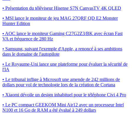
• Présentation du téléviseur Hisense S7N CanvasTV 4K QLED
• MSI lance le moniteur de jeu MAG 27QRF QD E2 Monster
Hunter Edition
• AOC lance le moniteur Gaming C27G2Z3/BK avec écran Fast
VA et fréquence de 280 Hz
• Samsung, suivant l'exemple d'Apple, a renoncé à ses ambitions
dans le domaine de l'autopilote
• Le Royaume-Uni lance une plateforme pour évaluer la sécurité de
l'IA
• Le tribunal inflige à Microsoft une amende de 242 millions de
dollars pour vol de technologie lors de la création de Cortana
• Xiaomi dévoile un design inhabituel pour le téléphone Civi 4 Pro
• Le PC compact GEEKOM Mini Air12 avec un processeur Intel
N100 et 16 Go de RAM a été évalué à 249 dollars