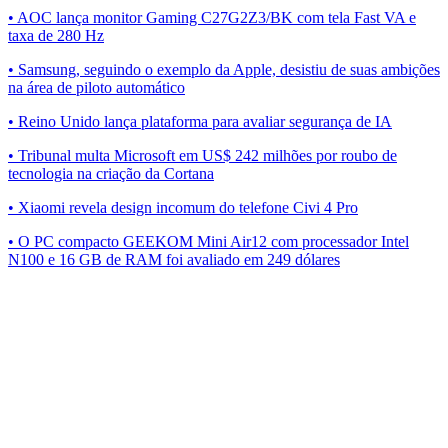
• AOC lança monitor Gaming C27G2Z3/BK com tela Fast VA e
taxa de 280 Hz
• Samsung, seguindo o exemplo da Apple, desistiu de suas ambições
na área de piloto automático
• Reino Unido lança plataforma para avaliar segurança de IA
• Tribunal multa Microsoft em US$ 242 milhões por roubo de
tecnologia na criação da Cortana
• Xiaomi revela design incomum do telefone Civi 4 Pro
• O PC compacto GEEKOM Mini Air12 com processador Intel
N100 e 16 GB de RAM foi avaliado em 249 dólares