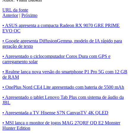
URL da fonte
Anterior
|
Próximo
• ASUS apresenta a compacta Radeon RX 9070 GRE PRIME
EVO OC
• Google apresenta DiffusionGemma, modelo de IA rápido para
geração de texto
• Apresentado o ciclocomputador Coros Dura com GPS e
carregamento solar
• Realme lança nova versão do smartphone P1 Pro 5G com 12 GB
de RAM
• OnePlus Nord CE4 Lite apresentado com bateria de 5500 mAh
• Apresentado o tablet Lenovo Tab Plus com sistema de áudio da
JBL
• Apresentada a TV Hisense S7N CanvasTV 4K QLED
• MSI lança o monitor de jogos MAG 27QRF QD E2 Monster
Hunter Edition