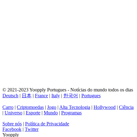
© 2021-2023 Yoopply Portugues - Notícias do mundo todos os dias
Deutsch
|
日本
|
France
|
Italy
|
한국어
|
Portugues
Carro
|
Criptomoedas
|
Jogo
|
Alta Tecnologia
|
Hollywood
|
Ciência
|
Universo
|
Esporte
|
Mundo
|
Programas
Sobre nós
|
Política de Privacidade
Facebook
|
Twitter
Yoopply