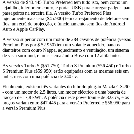
A versão de $43.445 Turbo Preferred tem tudo isto, bem como um
tejadilho, interior em couro, e portas USB para carregar gadgets para
passageiros na terceira fila. A versão Turbo Preferred Plus
ligeiramente mais cara ($45.900) tem carregamento de telefone sem
fios, um ecrã de projecção, e funcionamento sem fios do Android
Auto e Apple CarPlay.
A versão superior com um motor de 284 cavalos de potência (versão
Premium Plus por $ 52.950) tem um volante aquecido, bancos
dianteiros com couro Nappa, aquecimento e ventilação, um sistema
de vista surround, e um sistema áudio Bose com 12 altifalantes.
As versões Turbo S ($51.750), Turbo S Premium ($56.450) e Turbo
S Premium Plus ($59.950) estão equipadas com as mesmas seis em
linha, mas com uma potência de 340 cv.
Finalmente, existem três variantes do híbrido plug-in Mazda CX-90
- com um motor de 2,5 litros, um motor eléctrico e uma bateria de
tracção de 17,8 kWh. A potência deste powertrain é de 323 cv, e os
preços variam entre $47.445 para a versão Preferred e $56.950 para
a versão Premium Plus.