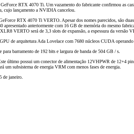
o GeForce RTX 4070 Ti. Um vazamento do fabricante confirmou as carac
a, cujo lançamento a NVIDIA cancelou.
rce RTX 4070 Ti VERTO. Apesar dos nomes parecidos, são duas vers
apresentado anteriormente com 16 GB de memória do mesmo fabricant
LR8 VERTO será de 3,3 slots de expansão, a espessura da versão VE
a GPU de arquitetura Ada Lovelace com 7680 núcleos CUDA operando 
ara barramento de 192 bits e largura de banda de 504 GB / s.
e último possui um conector de alimentação 12VHPWR de 12+4 pinos
rá um subsistema de energia VRM com menos fases de energia.
 de janeiro.