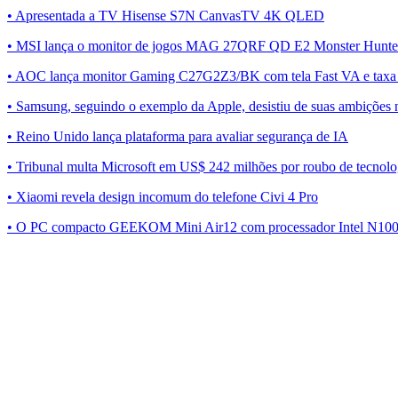
• Apresentada a TV Hisense S7N CanvasTV 4K QLED
• MSI lança o monitor de jogos MAG 27QRF QD E2 Monster Hunter
• AOC lança monitor Gaming C27G2Z3/BK com tela Fast VA e taxa
• Samsung, seguindo o exemplo da Apple, desistiu de suas ambições n
• Reino Unido lança plataforma para avaliar segurança de IA
• Tribunal multa Microsoft em US$ 242 milhões por roubo de tecnolo
• Xiaomi revela design incomum do telefone Civi 4 Pro
• O PC compacto GEEKOM Mini Air12 com processador Intel N100 