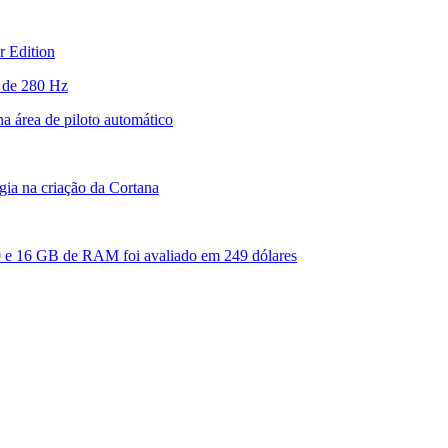
 Edition
 de 280 Hz
a área de piloto automático
gia na criação da Cortana
e 16 GB de RAM foi avaliado em 249 dólares