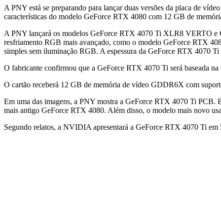
A PNY está se preparando para lançar duas versões da placa de víde
características do modelo GeForce RTX 4080 com 12 GB de memóri
A PNY lançará os modelos GeForce RTX 4070 Ti XLR8 VERTO e GeFo
resfriamento RGB mais avançado, como o modelo GeForce RTX 4080 
simples sem iluminação RGB. A espessura da GeForce RTX 4070 Ti X
O fabricante confirmou que a GeForce RTX 4070 Ti será baseada n
O cartão receberá 12 GB de memória de vídeo GDDR6X com suporte p
Em uma das imagens, a PNY mostra a GeForce RTX 4070 Ti PCB. Est
mais antigo GeForce RTX 4080. Além disso, o modelo mais novo usa
Segundo relatos, a NVIDIA apresentará a GeForce RTX 4070 Ti em 5