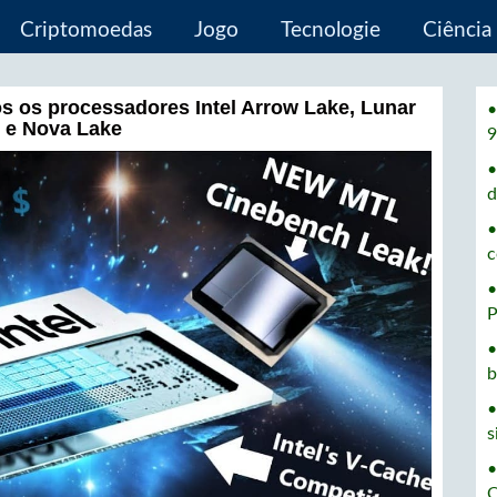
Criptomoedas
Jogo
Tecnologie
Ciência
s os processadores Intel Arrow Lake, Lunar
•
 e Nova Lake
9
•
d
•
c
•
P
•
b
•
s
•