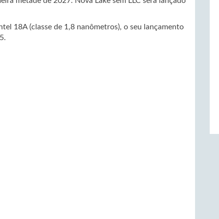
ira metade de 2027. Nova Lake sem LLC será lançado
ntel 18A (classe de 1,8 nanômetros), o seu lançamento
5.