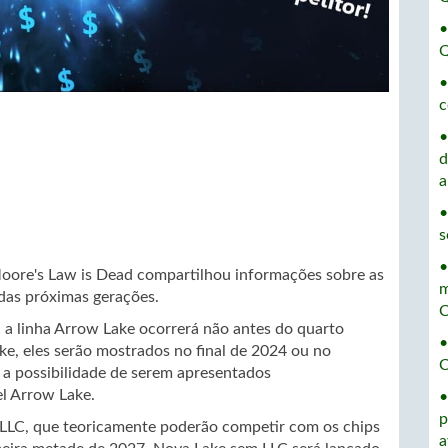
•
Q
•
c
•
d
a
•
s
•
ore's Law is Dead compartilhou informações sobre as
m
das próximas gerações.
C
 a linha Arrow Lake ocorrerá não antes do quarto
•
ke, eles serão mostrados no final de 2024 ou no
C
 a possibilidade de serem apresentados
l Arrow Lake.
•
p
LLC, que teoricamente poderão competir com os chips
a