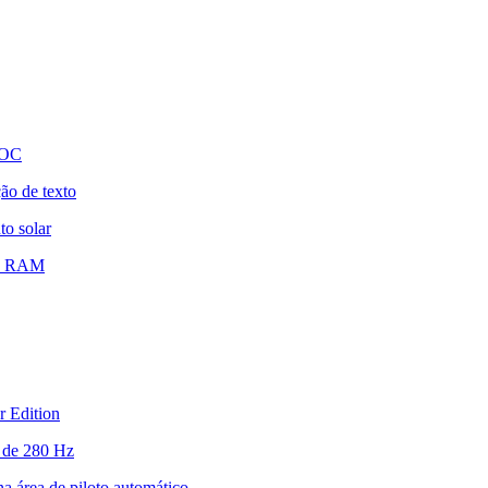
 OC
ão de texto
o solar
de RAM
 Edition
 de 280 Hz
a área de piloto automático