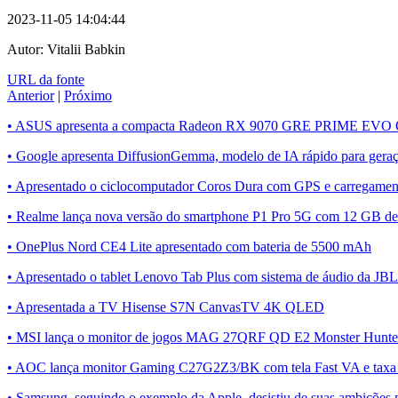
2023-11-05 14:04:44
Autor:
Vitalii Babkin
URL da fonte
Anterior
|
Próximo
• ASUS apresenta a compacta Radeon RX 9070 GRE PRIME EVO
• Google apresenta DiffusionGemma, modelo de IA rápido para geraç
• Apresentado o ciclocomputador Coros Dura com GPS e carregament
• Realme lança nova versão do smartphone P1 Pro 5G com 12 GB 
• OnePlus Nord CE4 Lite apresentado com bateria de 5500 mAh
• Apresentado o tablet Lenovo Tab Plus com sistema de áudio da JBL
• Apresentada a TV Hisense S7N CanvasTV 4K QLED
• MSI lança o monitor de jogos MAG 27QRF QD E2 Monster Hunter
• AOC lança monitor Gaming C27G2Z3/BK com tela Fast VA e taxa
• Samsung, seguindo o exemplo da Apple, desistiu de suas ambições n