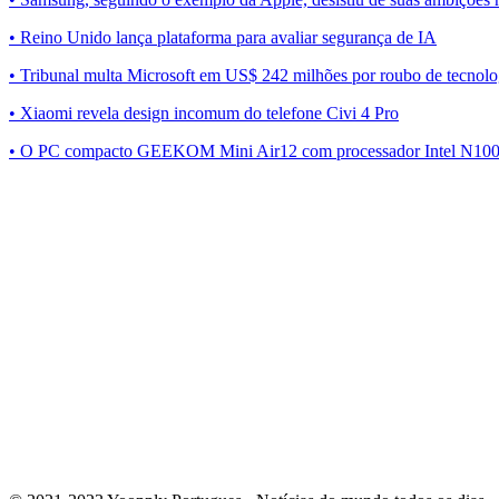
• Reino Unido lança plataforma para avaliar segurança de IA
• Tribunal multa Microsoft em US$ 242 milhões por roubo de tecnolo
• Xiaomi revela design incomum do telefone Civi 4 Pro
• O PC compacto GEEKOM Mini Air12 com processador Intel N100 