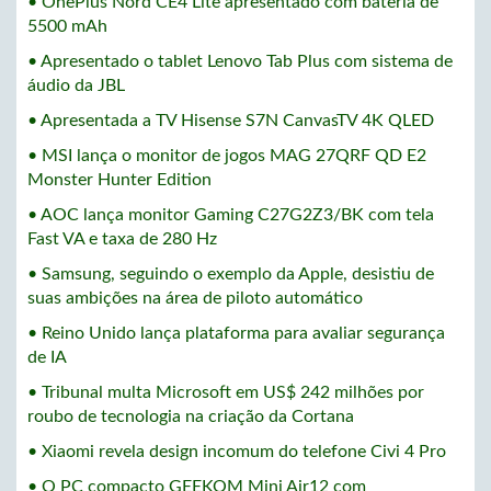
• OnePlus Nord CE4 Lite apresentado com bateria de
5500 mAh
• Apresentado o tablet Lenovo Tab Plus com sistema de
áudio da JBL
• Apresentada a TV Hisense S7N CanvasTV 4K QLED
• MSI lança o monitor de jogos MAG 27QRF QD E2
Monster Hunter Edition
• AOC lança monitor Gaming C27G2Z3/BK com tela
Fast VA e taxa de 280 Hz
• Samsung, seguindo o exemplo da Apple, desistiu de
suas ambições na área de piloto automático
• Reino Unido lança plataforma para avaliar segurança
de IA
• Tribunal multa Microsoft em US$ 242 milhões por
roubo de tecnologia na criação da Cortana
• Xiaomi revela design incomum do telefone Civi 4 Pro
• O PC compacto GEEKOM Mini Air12 com