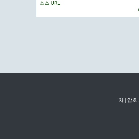
소스 URL
차
|
암호